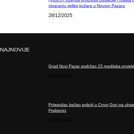
otvaranju velike kožare u Novom Pazaru
28/12/2025
NAJNOVIJE
Grad Novi Pazar podržao 23 medijska projek
16/04/2025
Prijepoljac bežao policiji u Crnoj Gori pa uha
Podgorici
16/04/2025