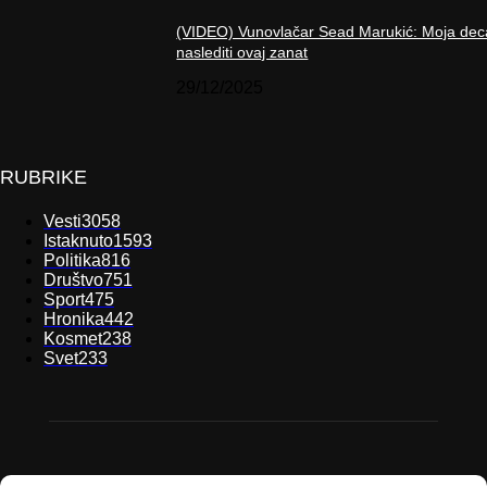
(VIDEO) Vunovlačar Sead Marukić: Moja dec
naslediti ovaj zanat
29/12/2025
RUBRIKE
Vesti
3058
Istaknuto
1593
Politika
816
Društvo
751
Sport
475
Hronika
442
Kosmet
238
Svet
233