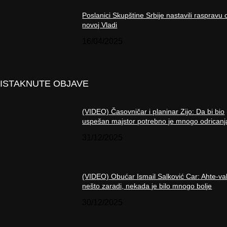
Poslanici Skupštine Srbije nastavili raspravu 
novoj Vladi
16/04/2025
ISTAKNUTE OBJAVE
(VIDEO) Časovničar i planinar Zijo: Da bi bio
uspešan majstor potrebno je mnogo odricanj
31/12/2025
(VIDEO) Obućar Ismail Salković Car: Ahte-va
nešto zaradi, nekada je bilo mnogo bolje
30/12/2025