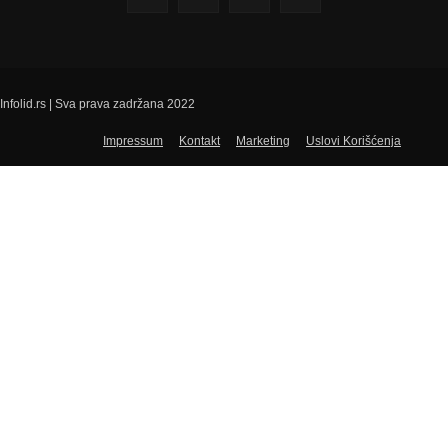
Infolid.rs | Sva prava zadržana 2022
Impressum
Kontakt
Marketing
Uslovi Korišćenja