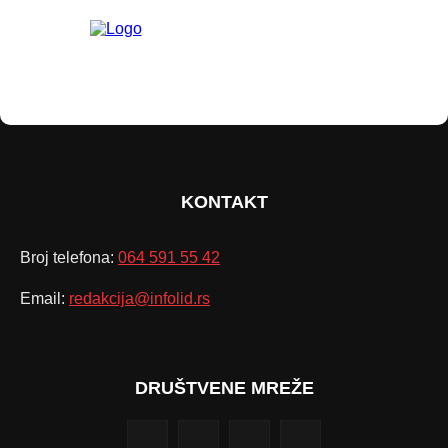
KONTAKT
Broj telefona:
064 591 55 42
Email:
redakcija@infolid.rs
DRUŠTVENE MREŽE