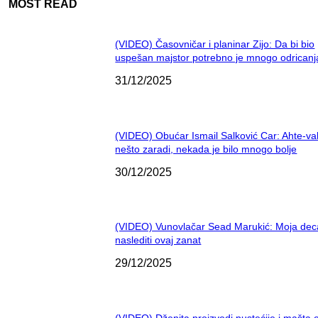
MOST READ
(VIDEO) Časovničar i planinar Zijo: Da bi bio
uspešan majstor potrebno je mnogo odricanj
31/12/2025
(VIDEO) Obućar Ismail Salković Car: Ahte-va
nešto zaradi, nekada je bilo mnogo bolje
30/12/2025
(VIDEO) Vunovlačar Sead Marukić: Moja dec
naslediti ovaj zanat
29/12/2025
(VIDEO) Dženita proizvodi pustećije i mašta 