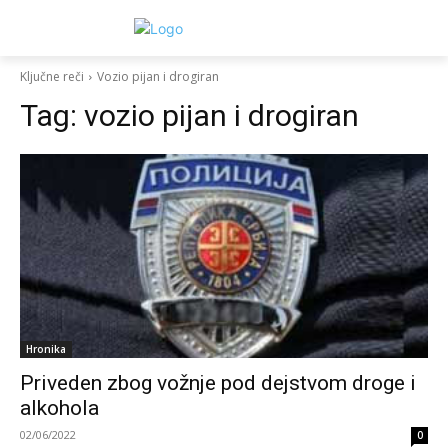
Ključne reči
Vozio pijan i drogiran
Tag:
vozio pijan i drogiran
Hronika
Priveden zbog vožnje pod dejstvom droge i
alkohola
02/06/2022
0