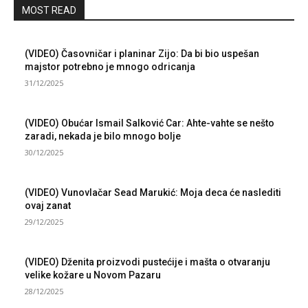
MOST READ
(VIDEO) Časovničar i planinar Zijo: Da bi bio uspešan
majstor potrebno je mnogo odricanja
31/12/2025
(VIDEO) Obućar Ismail Salković Car: Ahte-vahte se nešto
zaradi, nekada je bilo mnogo bolje
30/12/2025
(VIDEO) Vunovlačar Sead Marukić: Moja deca će naslediti
ovaj zanat
29/12/2025
(VIDEO) Dženita proizvodi pustećije i mašta o otvaranju
velike kožare u Novom Pazaru
28/12/2025