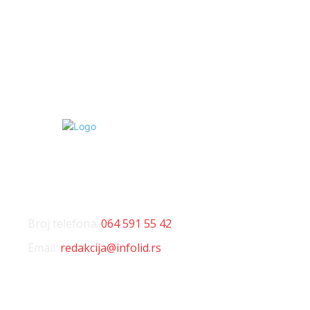
Kosmet
238
Svet
233
KONTAKT
Broj telefona:
064 591 55 42
Email:
redakcija@infolid.rs
DRUŠTVENE MREŽE