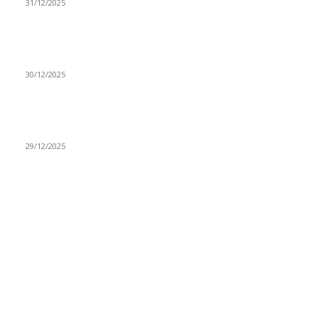
31/12/2025
(VIDEO) Obućar Ismail Salković Car: Ahte-vahte se nešto
zaradi, nekada je bilo mnogo bolje
30/12/2025
(VIDEO) Vunovlačar Sead Marukić: Moja deca će naslediti
ovaj zanat
29/12/2025
RUBRIKE
Vesti
3058
Istaknuto
1593
Politika
816
Društvo
751
Sport
475
Hronika
442