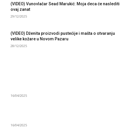
(VIDEO) Vunovlačar Sead Marukić: Moja deca će naslediti
ovaj zanat
29/12/2025
(VIDEO) Dženita proizvodi pustećije i mašta o otvaranju
velike kožare u Novom Pazaru
28/12/2025
NAJNOVIJE
Grad Novi Pazar podržao 23 medijska projekta
16/04/2025
Prijepoljac bežao policiji u Crnoj Gori pa uhapšen u
Podgorici
16/04/2025