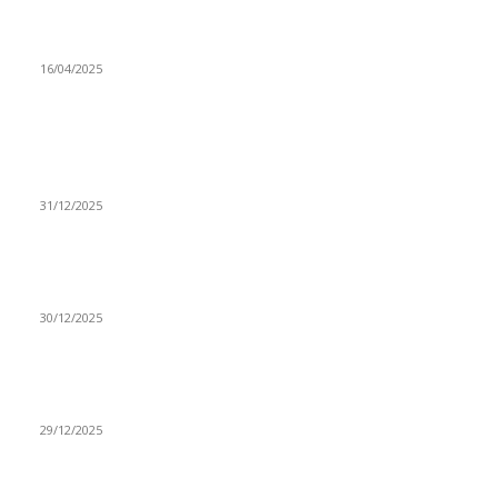
Poslanici Skupštine Srbije nastavili raspravu o novoj Vladi
16/04/2025
ISTAKNUTE OBJAVE
(VIDEO) Časovničar i planinar Zijo: Da bi bio uspešan
majstor potrebno je mnogo odricanja
31/12/2025
(VIDEO) Obućar Ismail Salković Car: Ahte-vahte se nešto
zaradi, nekada je bilo mnogo bolje
30/12/2025
(VIDEO) Vunovlačar Sead Marukić: Moja deca će naslediti
ovaj zanat
29/12/2025
RUBRIKE