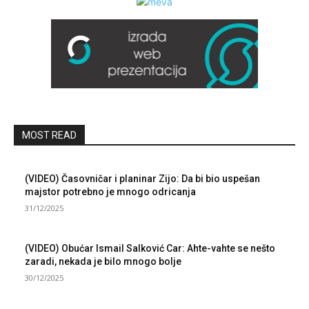
MOST READ
(VIDEO) Časovničar i planinar Zijo: Da bi bio uspešan
majstor potrebno je mnogo odricanja
31/12/2025
(VIDEO) Obućar Ismail Salković Car: Ahte-vahte se nešto
zaradi, nekada je bilo mnogo bolje
30/12/2025