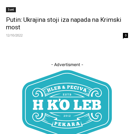
Svet
Putin: Ukrajina stoji iza napada na Krimski
most
12/10/2022
0
- Advertisment -