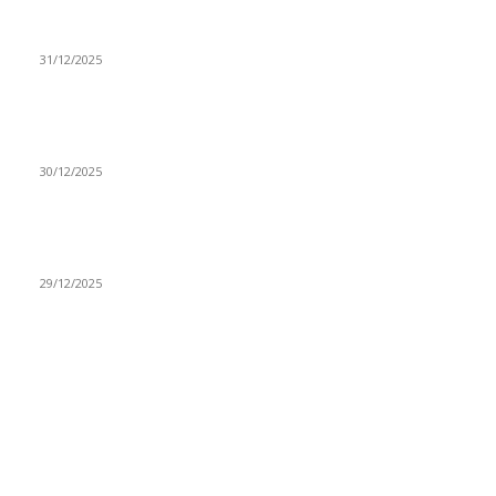
(VIDEO) Časovničar i planinar Zijo: Da bi bio uspešan
majstor potrebno je mnogo odricanja
31/12/2025
(VIDEO) Obućar Ismail Salković Car: Ahte-vahte se nešto
zaradi, nekada je bilo mnogo bolje
30/12/2025
(VIDEO) Vunovlačar Sead Marukić: Moja deca će naslediti
ovaj zanat
29/12/2025
RUBRIKE
Vesti
3058
Istaknuto
1593
Politika
816
Društvo
751