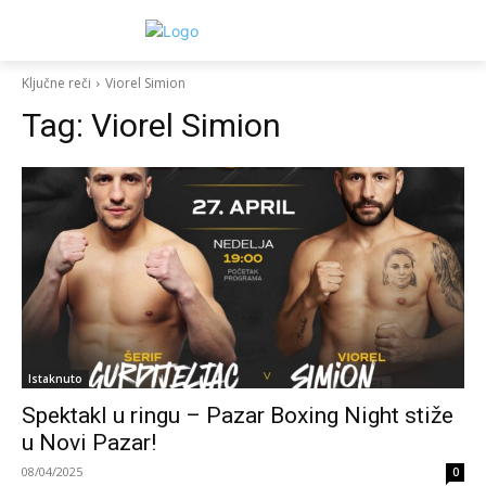
Ključne reči
Viorel Simion
Tag:
Viorel Simion
Istaknuto
Spektakl u ringu – Pazar Boxing Night stiže
u Novi Pazar!
08/04/2025
0