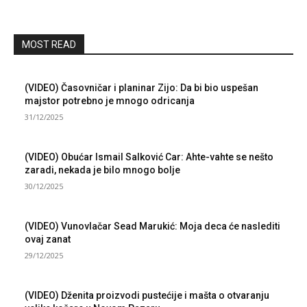
MOST READ
(VIDEO) Časovničar i planinar Zijo: Da bi bio uspešan
majstor potrebno je mnogo odricanja
31/12/2025
(VIDEO) Obućar Ismail Salković Car: Ahte-vahte se nešto
zaradi, nekada je bilo mnogo bolje
30/12/2025
(VIDEO) Vunovlačar Sead Marukić: Moja deca će naslediti
ovaj zanat
29/12/2025
(VIDEO) Dženita proizvodi pustećije i mašta o otvaranju