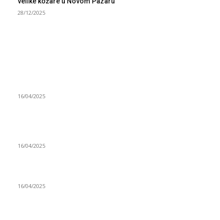
velike kožare u Novom Pazaru
28/12/2025
NAJNOVIJE
Grad Novi Pazar podržao 23 medijska projekta
16/04/2025
Prijepoljac bežao policiji u Crnoj Gori pa uhapšen u
Podgorici
16/04/2025
Poslanici Skupštine Srbije nastavili raspravu o novoj Vladi
16/04/2025
ISTAKNUTE OBJAVE