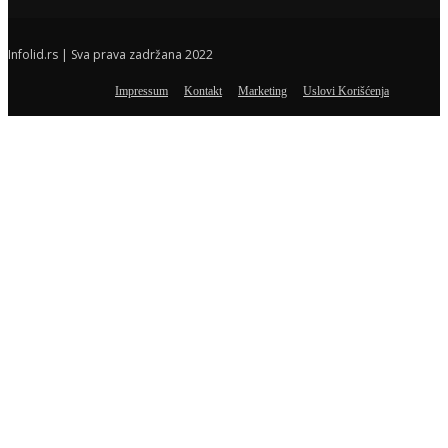
Infolid.rs | Sva prava zadržana 2022
Impressum
Kontakt
Marketing
Uslovi Korišćenja