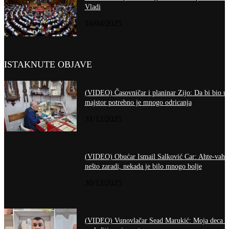
Vladi
16/04/2025
ISTAKNUTE OBJAVE
(VIDEO) Časovničar i planinar Zijo: Da bi bio u
majstor potrebno je mnogo odricanja
31/12/2025
(VIDEO) Obućar Ismail Salković Car: Ahte-vahte
nešto zaradi, nekada je bilo mnogo bolje
30/12/2025
(VIDEO) Vunovlačar Sead Marukić: Moja deca ć