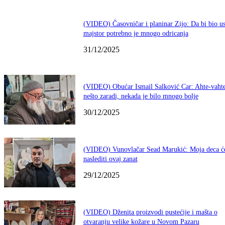
(VIDEO) Časovničar i planinar Zijo: Da bi bio u
majstor potrebno je mnogo odricanja
31/12/2025
(VIDEO) Obućar Ismail Salković Car: Ahte-vahte
nešto zaradi, nekada je bilo mnogo bolje
30/12/2025
(VIDEO) Vunovlačar Sead Marukić: Moja deca ć
naslediti ovaj zanat
29/12/2025
(VIDEO) Dženita proizvodi pustećije i mašta o
otvaranju velike kožare u Novom Pazaru