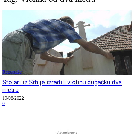
Reportaže
Stolari iz Srbije izradili violinu dugačku dva
metra
19/08/2022
0
- Advertisment -