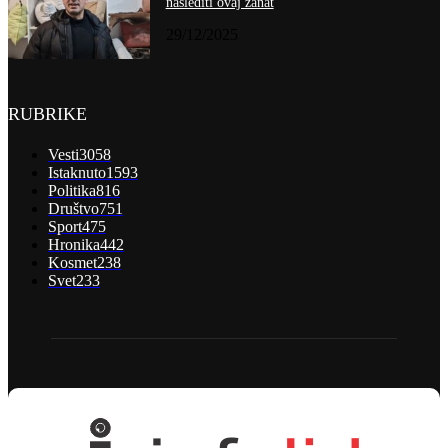
naslediti ovaj zanat
29/12/2025
RUBRIKE
Vesti
3058
Istaknuto
1593
Politika
816
Društvo
751
Sport
475
Hronika
442
Kosmet
238
Svet
233