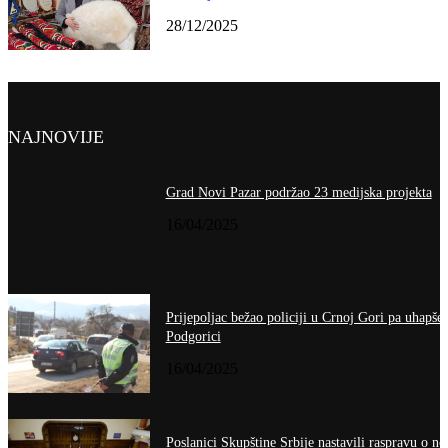
28/12/2025
NAJNOVIJE
Grad Novi Pazar podržao 23 medijska projekta
16/04/2025
Prijepoljac bežao policiji u Crnoj Gori pa uhapše
Podgorici
16/04/2025
Poslanici Skupštine Srbije nastavili raspravu o no