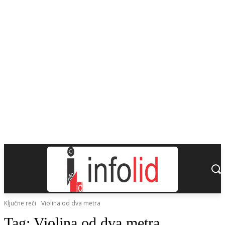
Ključne reči
Violina od dva metra
Tag:
Violina od dva metra