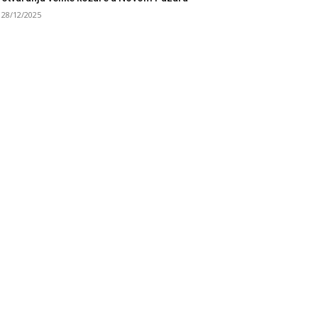
28/12/2025
UBRIKE
sti
3058
taknuto
1593
litika
816
ruštvo
751
ort
475
ronika
442
osmet
238
et
233