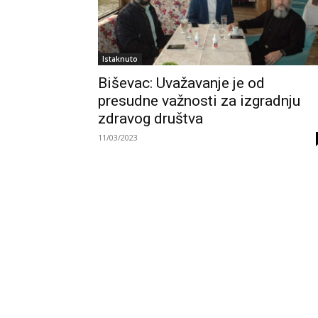
Istaknuto
Biševac: Uvažavanje je od
presudne važnosti za izgradnju
zdravog društva
11/03/2023