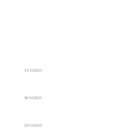
ISTAKNUTE OBJAVE
R
ta
(VIDEO) Časovničar i planinar Zijo: Da bi bio
Ve
uspešan majstor potrebno je mnogo odricanja
Is
31/12/2025
Po
(VIDEO) Obućar Ismail Salković Car: Ahte-vahte
D
se nešto zaradi, nekada je bilo mnogo bolje
Sp
30/12/2025
H
 o
(VIDEO) Vunovlačar Sead Marukić: Moja deca
K
će naslediti ovaj zanat
Sv
29/12/2025