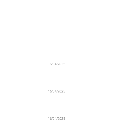
NAJNOVIJE
Grad Novi Pazar podržao 23 medijska projek
16/04/2025
Prijepoljac bežao policiji u Crnoj Gori pa
uhapšen u Podgorici
16/04/2025
Poslanici Skupštine Srbije nastavili raspravu
novoj Vladi
16/04/2025