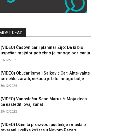
MOST READ
(VIDEO) Časovničar i planinar Zijo: Da bi bio
uspešan majstor potrebno je mnogo odricanja
31/12/2025
(VIDEO) Obućar Ismail Salković Car: Ahte-vahte
se nešto zaradi, nekada je bilo mnogo bolje
30/12/2025
(VIDEO) Vunovlačar Sead Marukić: Moja deca
će naslediti ovaj zanat
29/12/2025
(VIDEO) Dženita proizvodi pustećije i mašta o
otvaranju velike kožare u Novom Pazaru