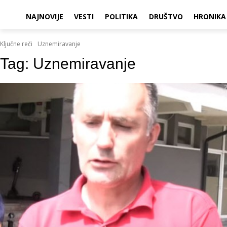
NAJNOVIJE
VESTI
POLITIKA
DRUŠTVO
HRONIKA
Ključne reči
Uznemiravanje
Tag:
Uznemiravanje