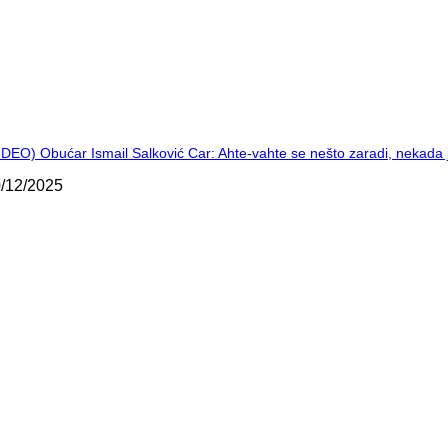
IDEO) Obućar Ismail Salković Car: Ahte-vahte se nešto zaradi, nekada 
/12/2025