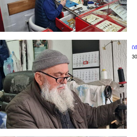
(V
30