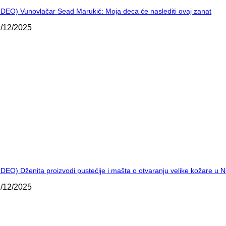
IDEO) Vunovlačar Sead Marukić: Moja deca će naslediti ovaj zanat
/12/2025
IDEO) Dženita proizvodi pustećije i mašta o otvaranju velike kožare u
/12/2025