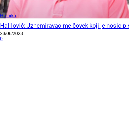
Hronika
Halilović: Uznemiravao me čovek koji je nosio pi
23/06/2023
0