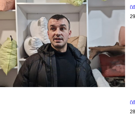
(V
29
(V
28