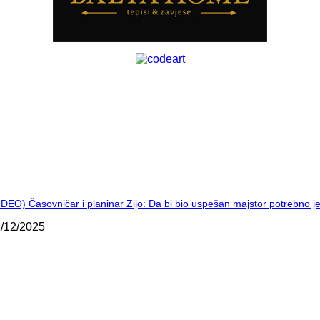
IDEO) Časovničar i planinar Zijo: Da bi bio uspešan majstor potrebno 
/12/2025