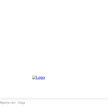
Ključne reči
Utaja