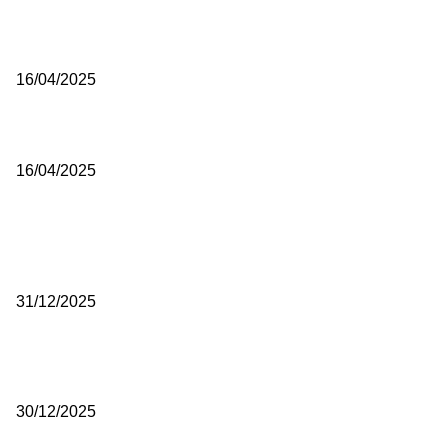
Prijepoljac bežao policiji u Crnoj Gori pa uhapšen u Podgorici
16/04/2025
Poslanici Skupštine Srbije nastavili raspravu o novoj Vladi
16/04/2025
ISTAKNUTE OBJAVE
(VIDEO) Časovničar i planinar Zijo: Da bi bio uspešan majstor potre
mnogo odricanja
31/12/2025
(VIDEO) Obućar Ismail Salković Car: Ahte-vahte se nešto zaradi, n
je bilo mnogo bolje
30/12/2025