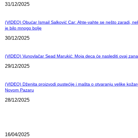
31/12/2025
(VIDEO) Obućar Ismail Salković Car: Ahte-vahte se nešto zaradi, n
je bilo mnogo bolje
30/12/2025
(VIDEO) Vunovlačar Sead Marukić: Moja deca će naslediti ovaj zana
29/12/2025
(VIDEO) Dženita proizvodi pustećije i mašta o otvaranju velike kožar
Novom Pazaru
28/12/2025
NAJNOVIJE
Grad Novi Pazar podržao 23 medijska projekta
16/04/2025