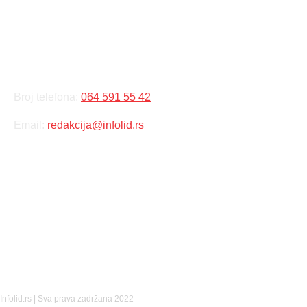
KONTAKT
Broj telefona:
064 591 55 42
Email:
redakcija@infolid.rs
DRUŠTVENE MREŽE
Infolid.rs | Sva prava zadržana 2022