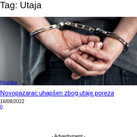
Tag:
Utaja
Hronika
Novopazarac uhapšen zbog utaje poreza
16/08/2022
0
- Advertisment -