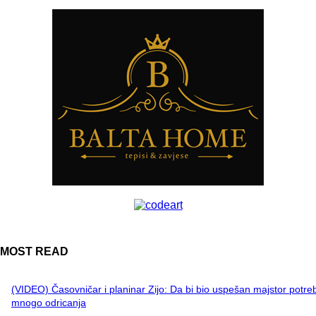
MOST READ
(VIDEO) Časovničar i planinar Zijo: Da bi bio uspešan majstor potre
mnogo odricanja