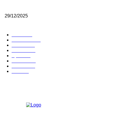
(VIDEO) Vunovlačar Sead Marukić: Moja deca će naslediti ovaj zana
29/12/2025
RUBRIKE
Vesti
3058
Istaknuto
1593
Politika
816
Društvo
751
Sport
475
Hronika
442
Kosmet
238
Svet
233