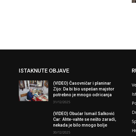
ISTAKNUTE OBJAVE
R
(VIDEO) Časovničar i planinar
Ve
Zijo: Da bi bio uspešan majstor
Is
potrebno je mnogo odricanja
31/12/2025
Po
D
(VIDEO) Obućar Ismail Salković
Car: Ahte-vahte se nešto zaradi,
Sp
nekada je bilo mnogo bolje
H
30/12/2025