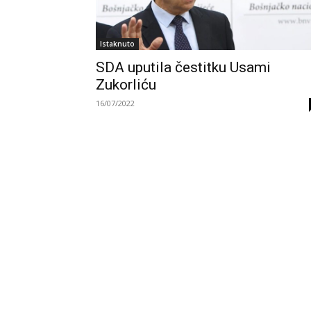
Istaknuto
SDA uputila čestitku Usami
Zukorliću
16/07/2022