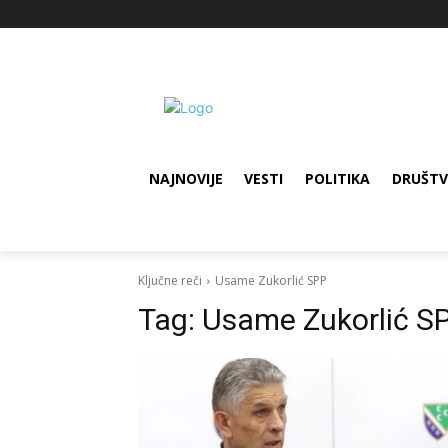
NAJNOVIJE
VESTI
POLITIKA
DRUŠT
Ključne reči
Usame Zukorlić SPP
Tag:
Usame Zukorlić S