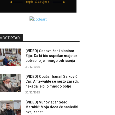
MOST READ
(VIDEO) Časovničar i planinar
Zijo: Da bi bio uspešan majstor
potrebno je mnogo odricanja
31/12/2025
(VIDEO) Obućar Ismail Salković
Car: Ahte-vahte se nešto zaradi,
nekada je bilo mnogo bolje
30/12/2025
(VIDEO) Vunovlačar Sead
Marukić: Moja deca će naslediti
ovaj zanat