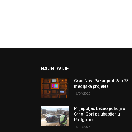
NAJNOVIJE
Grad Novi Pazar podržao 23
medijska projekta
16/04/2025
Prijepoljac bežao policiji u
Crnoj Gori pa uhapšen u
Podgorici
16/04/2025