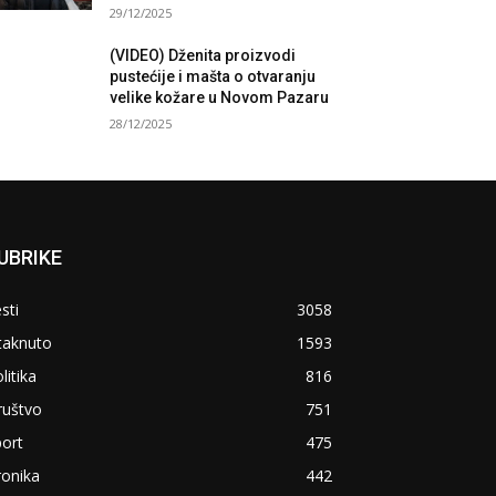
29/12/2025
(VIDEO) Dženita proizvodi
pustećije i mašta o otvaranju
velike kožare u Novom Pazaru
28/12/2025
UBRIKE
sti
3058
taknuto
1593
litika
816
ruštvo
751
ort
475
ronika
442