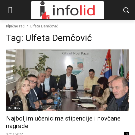
Ključne reči
Ulfeta Demčović
Tag:
Ulfeta Demčović
Društvo
Najboljim učenicima stipendije i novčane
nagrade
07/11/2022
0