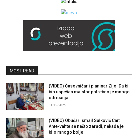
MOST READ
(VIDEO) Časovničar i planinar Zijo: Da bi
bio uspešan majstor potrebno je mnogo
odricanja
31/12/2025
(VIDEO) Obućar Ismail Salković Car:
Ahte-vahte se nešto zaradi, nekada je
bilo mnogo bolje