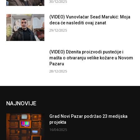
30/12/2025
(VIDEO) Vunovlačar Sead Marukić: Moja
deca će naslediti ovaj zanat
29/12/2025
(VIDEO) Dženita proizvodi pustećije i
mašta o otvaranju velike kožare u Novom
Pazaru
28/12/2025
NAJNOVIJE
Grad Novi Pazar podržao 23 medijska
projekta
16/04/2025