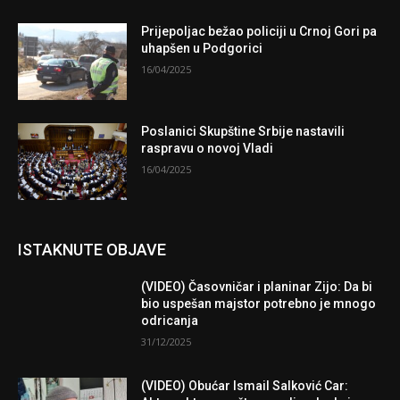
Prijepoljac bežao policiji u Crnoj Gori pa
uhapšen u Podgorici
16/04/2025
Poslanici Skupštine Srbije nastavili
raspravu o novoj Vladi
16/04/2025
ISTAKNUTE OBJAVE
(VIDEO) Časovničar i planinar Zijo: Da bi
bio uspešan majstor potrebno je mnogo
odricanja
31/12/2025
(VIDEO) Obućar Ismail Salković Car: