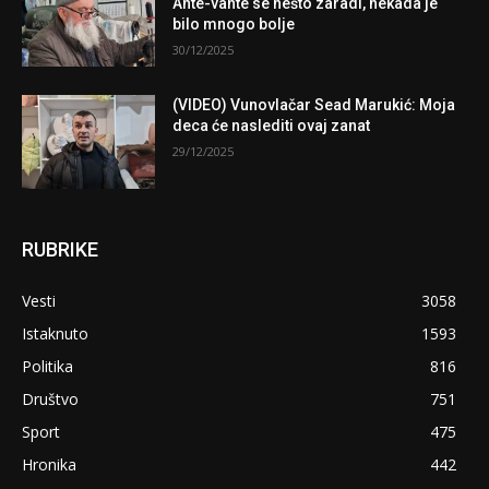
Ahte-vahte se nešto zaradi, nekada je
bilo mnogo bolje
30/12/2025
(VIDEO) Vunovlačar Sead Marukić: Moja
deca će naslediti ovaj zanat
29/12/2025
RUBRIKE
Vesti
3058
Istaknuto
1593
Politika
816
Društvo
751
Sport
475
Hronika
442