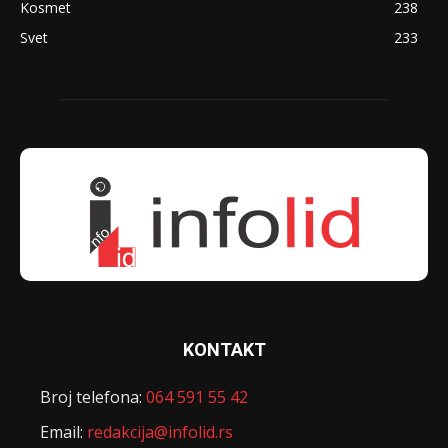
Kosmet
238
Svet
233
KONTAKT
Broj telefona:
064 591 55 42
Email:
redakcija@infolid.rs