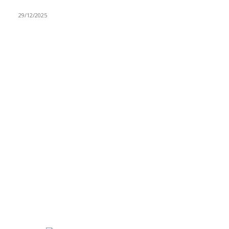
ovaj zanat
29/12/2025
RUBRIKE
Vesti
3058
Istaknuto
1593
Politika
816
Društvo
751
Sport
475
Hronika
442
Kosmet
238
Svet
233