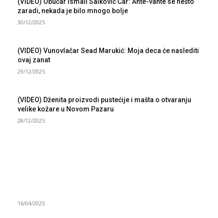
(VIDEO) Obućar Ismail Salković Car: Ahte-vahte se nešto
zaradi, nekada je bilo mnogo bolje
30/12/2025
(VIDEO) Vunovlačar Sead Marukić: Moja deca će naslediti
ovaj zanat
29/12/2025
(VIDEO) Dženita proizvodi pustećije i mašta o otvaranju
velike kožare u Novom Pazaru
28/12/2025
NAJNOVIJE
Grad Novi Pazar podržao 23 medijska projekta
16/04/2025