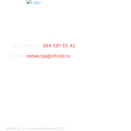
KONTAKT
Broj telefona:
064 591 55 42
Email:
redakcija@infolid.rs
DRUŠTVENE MREŽE
Infolid.rs | Sva prava zadržana 2022