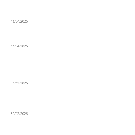
Prijepoljac bežao policiji u Crnoj Gori pa uhapšen u
Podgorici
16/04/2025
Poslanici Skupštine Srbije nastavili raspravu o novoj Vladi
16/04/2025
ISTAKNUTE OBJAVE
(VIDEO) Časovničar i planinar Zijo: Da bi bio uspešan
majstor potrebno je mnogo odricanja
31/12/2025
(VIDEO) Obućar Ismail Salković Car: Ahte-vahte se nešto
zaradi, nekada je bilo mnogo bolje
30/12/2025
(VIDEO) Vunovlačar Sead Marukić: Moja deca će naslediti