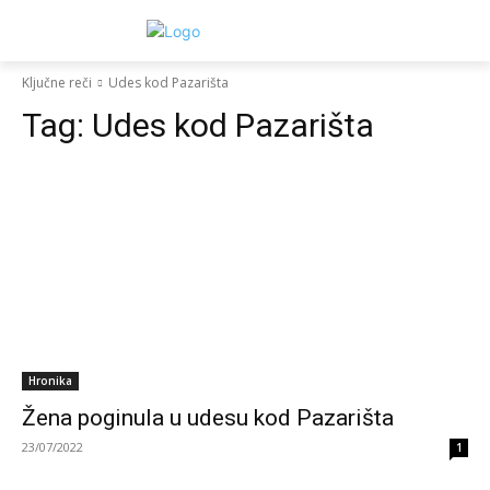
Ključne reči
Udes kod Pazarišta
Tag:
Udes kod Pazarišta
Hronika
Žena poginula u udesu kod Pazarišta
23/07/2022
1