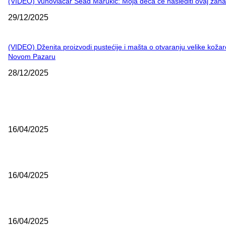
(VIDEO) Vunovlačar Sead Marukić: Moja deca će naslediti ovaj zana
29/12/2025
(VIDEO) Dženita proizvodi pustećije i mašta o otvaranju velike kožar
Novom Pazaru
28/12/2025
NAJNOVIJE
Grad Novi Pazar podržao 23 medijska projekta
16/04/2025
Prijepoljac bežao policiji u Crnoj Gori pa uhapšen u Podgorici
16/04/2025
Poslanici Skupštine Srbije nastavili raspravu o novoj Vladi
16/04/2025