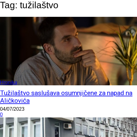
Tag:
tužilaštvo
Hronika
Tužilaštvo saslušava osumnjičene za napad na
Aličkovića
04/07/2023
0