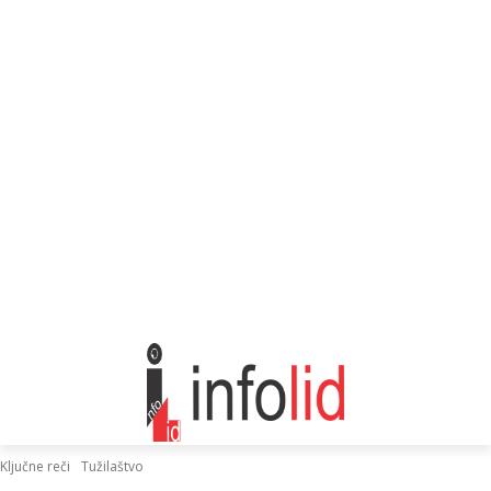
Ključne reči
Tužilaštvo