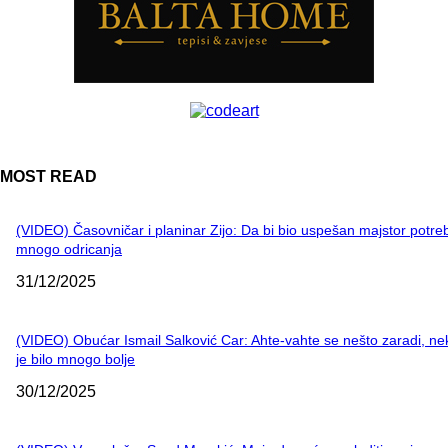
MOST READ
(VIDEO) Časovničar i planinar Zijo: Da bi bio uspešan majstor potre
mnogo odricanja
31/12/2025
(VIDEO) Obućar Ismail Salković Car: Ahte-vahte se nešto zaradi, n
je bilo mnogo bolje
30/12/2025