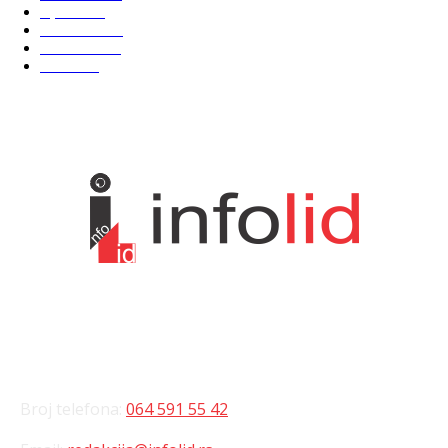
Sport
475
Hronika
442
Kosmet
238
Svet
233
KONTAKT
Broj telefona:
064 591 55 42