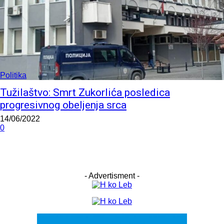
Politika
Tužilaštvo: Smrt Zukorlića posledica
progresivnog obeljenja srca
14/06/2022
0
- Advertisment -