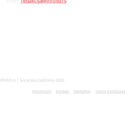
Email:
redakcija@infolid.rs
DRUŠTVENE MREŽE
Infolid.rs | Sva prava zadržana 2022
Impressum
Kontakt
Marketing
Uslovi Korišćenja