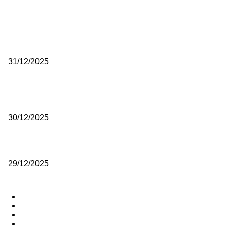
ISTAKNUTE OBJAVE
(VIDEO) Časovničar i planinar Zijo: Da bi bio uspešan majstor potre
mnogo odricanja
31/12/2025
(VIDEO) Obućar Ismail Salković Car: Ahte-vahte se nešto zaradi, n
je bilo mnogo bolje
30/12/2025
(VIDEO) Vunovlačar Sead Marukić: Moja deca će naslediti ovaj zana
29/12/2025
RUBRIKE
Vesti
3058
Istaknuto
1593
Politika
816
Društvo
751