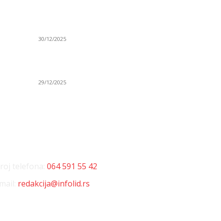
Po
(VIDEO) Obućar Ismail Salković Car: Ahte-vahte
D
se nešto zaradi, nekada je bilo mnogo bolje
Sp
30/12/2025
H
 o
(VIDEO) Vunovlačar Sead Marukić: Moja deca
K
će naslediti ovaj zanat
Sv
29/12/2025
NTAKT
D
roj telefona:
064 591 55 42
mail:
redakcija@infolid.rs