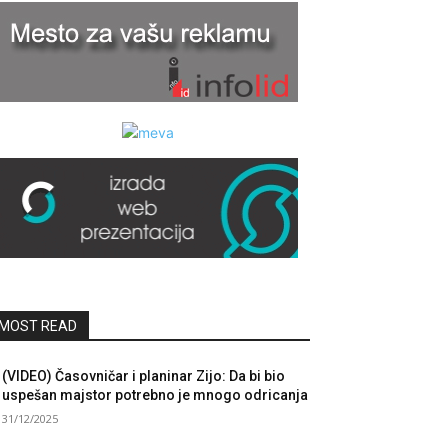
MOST READ
(VIDEO) Časovničar i planinar Zijo: Da bi bio
uspešan majstor potrebno je mnogo odricanja
31/12/2025