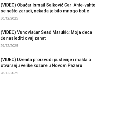
(VIDEO) Obućar Ismail Salković Car: Ahte-vahte
se nešto zaradi, nekada je bilo mnogo bolje
30/12/2025
(VIDEO) Vunovlačar Sead Marukić: Moja deca
će naslediti ovaj zanat
29/12/2025
(VIDEO) Dženita proizvodi pustećije i mašta o
otvaranju velike kožare u Novom Pazaru
28/12/2025
UBRIKE
sti
3058
taknuto
1593