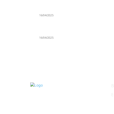
Prijepoljac bežao policiji u Crnoj Gori pa
uhapšen u Podgorici
16/04/2025
Poslanici Skupštine Srbije nastavili raspravu
novoj Vladi
16/04/2025
KO
B
E