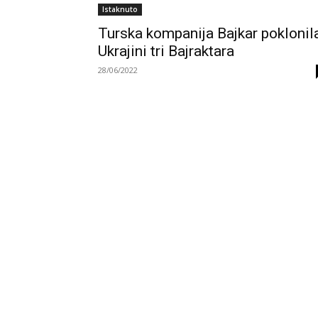
Istaknuto
Turska kompanija Bajkar poklonil
Ukrajini tri Bajraktara
28/06/2022