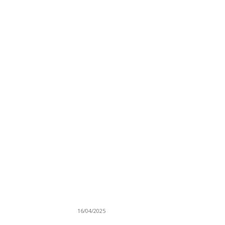
NAJNOVIJE
Grad Novi Pazar podržao 23 medijska projek
16/04/2025