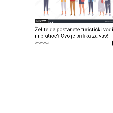
Društvo
Želite da postanete turistički vod
ili pratioc? Ovo je prilika za vas!
20/09/2023