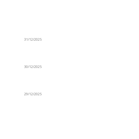
ISTAKNUTE OBJAVE
R
ta
(VIDEO) Časovničar i planinar Zijo: Da bi bio
Ve
uspešan majstor potrebno je mnogo odricanja
Is
31/12/2025
Po
(VIDEO) Obućar Ismail Salković Car: Ahte-vahte
D
se nešto zaradi, nekada je bilo mnogo bolje
Sp
30/12/2025
H
 o
(VIDEO) Vunovlačar Sead Marukić: Moja deca
K
će naslediti ovaj zanat
Sv
29/12/2025
NTAKT
D