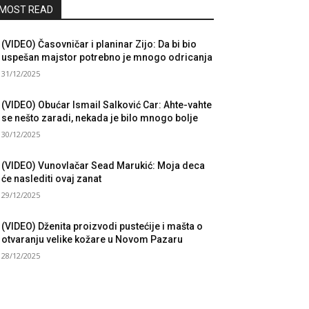
MOST READ
(VIDEO) Časovničar i planinar Zijo: Da bi bio
uspešan majstor potrebno je mnogo odricanja
31/12/2025
(VIDEO) Obućar Ismail Salković Car: Ahte-vahte
se nešto zaradi, nekada je bilo mnogo bolje
30/12/2025
(VIDEO) Vunovlačar Sead Marukić: Moja deca
će naslediti ovaj zanat
29/12/2025
(VIDEO) Dženita proizvodi pustećije i mašta o
otvaranju velike kožare u Novom Pazaru
28/12/2025