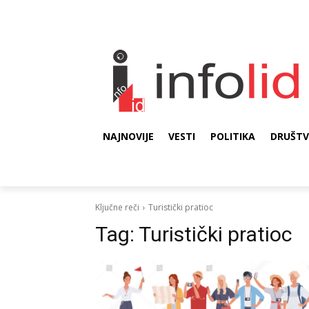
NAJNOVIJE
VESTI
POLITIKA
DRUŠT
Ključne reči
Turistički pratioc
Tag:
Turistički pratioc