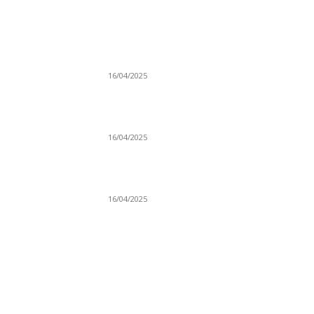
NAJNOVIJE
Grad Novi Pazar podržao 23 medijska projek
16/04/2025
Prijepoljac bežao policiji u Crnoj Gori pa
uhapšen u Podgorici
16/04/2025
Poslanici Skupštine Srbije nastavili raspravu
novoj Vladi
16/04/2025
KO