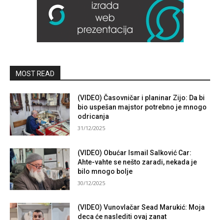
MOST READ
(VIDEO) Časovničar i planinar Zijo: Da bi
bio uspešan majstor potrebno je mnogo
odricanja
31/12/2025
(VIDEO) Obućar Ismail Salković Car:
Ahte-vahte se nešto zaradi, nekada je
bilo mnogo bolje
30/12/2025
(VIDEO) Vunovlačar Sead Marukić: Moja
deca će naslediti ovaj zanat