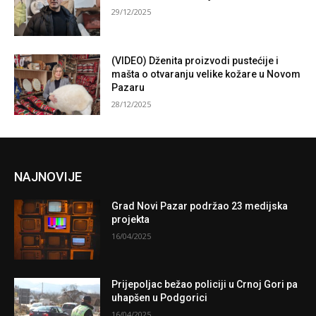
29/12/2025
(VIDEO) Dženita proizvodi pustećije i
mašta o otvaranju velike kožare u Novom
Pazaru
28/12/2025
NAJNOVIJE
Grad Novi Pazar podržao 23 medijska
projekta
16/04/2025
Prijepoljac bežao policiji u Crnoj Gori pa
uhapšen u Podgorici
16/04/2025