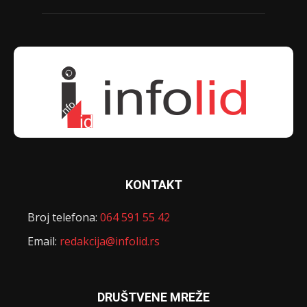
KONTAKT
Broj telefona:
064 591 55 42
Email:
redakcija@infolid.rs
DRUŠTVENE MREŽE