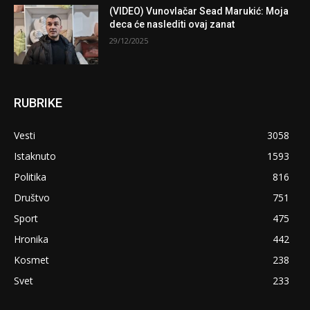
(VIDEO) Vunovlačar Sead Marukić: Moja
deca će naslediti ovaj zanat
29/12/2025
RUBRIKE
Vesti
3058
Istaknuto
1593
Politika
816
Društvo
751
Sport
475
Hronika
442
Kosmet
238
Svet
233