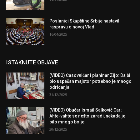
Poslanici Skupštine Srbije nastavili
raspravu o novoj Vladi
16/04/2025
ISTAKNUTE OBJAVE
(VIDEO) Časovničar i planinar Zijo: Da bi
bio uspešan majstor potrebno je mnogo
odricanja
31/12/2025
(VIDEO) Obućar Ismail Salković Car:
Ahte-vahte se nešto zaradi, nekada je
bilo mnogo bolje
30/12/2025