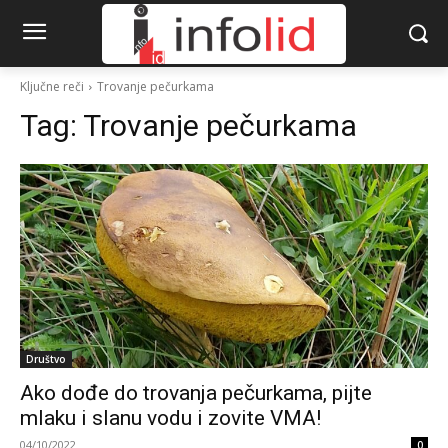
Ključne reči
Trovanje pečurkama
Tag:
Trovanje pečurkama
Društvo
Ako dođe do trovanja pečurkama, pijte
mlaku i slanu vodu i zovite VMA!
04/10/2022
0