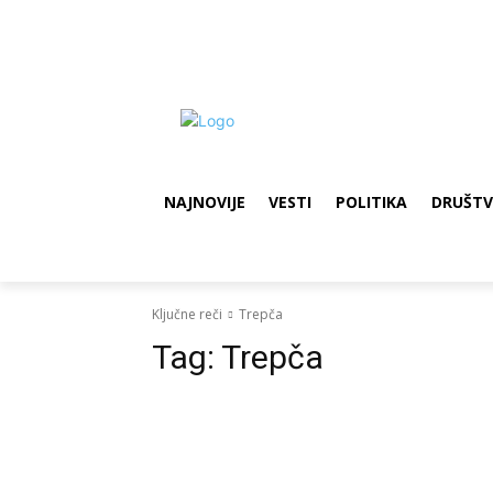
NAJNOVIJE
VESTI
POLITIKA
DRUŠT
Ključne reči
Trepča
Tag:
Trepča