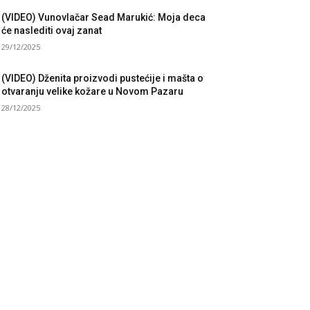
(VIDEO) Vunovlačar Sead Marukić: Moja deca
će naslediti ovaj zanat
29/12/2025
(VIDEO) Dženita proizvodi pustećije i mašta o
otvaranju velike kožare u Novom Pazaru
28/12/2025
UBRIKE
sti
3058
taknuto
1593
litika
816
ruštvo
751
ort
475