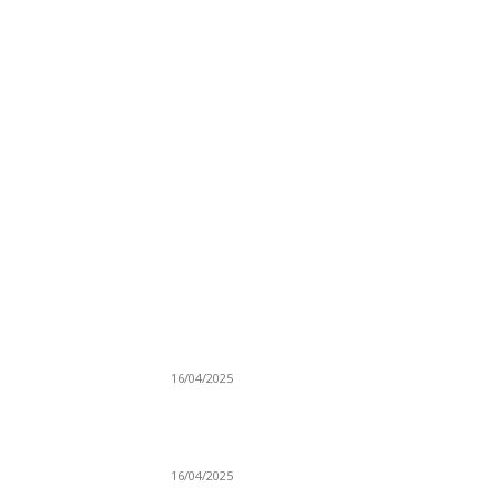
NAJNOVIJE
Grad Novi Pazar podržao 23 medijska projek
16/04/2025
Prijepoljac bežao policiji u Crnoj Gori pa
uhapšen u Podgorici
16/04/2025