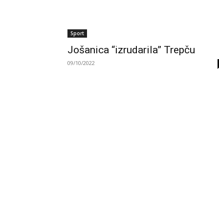
Sport
Jošanica “izrudarila” Trepču
09/10/2022