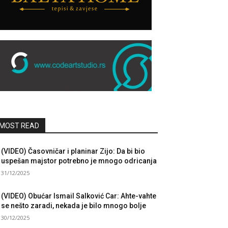
MOST READ
(VIDEO) Časovničar i planinar Zijo: Da bi bio
uspešan majstor potrebno je mnogo odricanja
31/12/2025
(VIDEO) Obućar Ismail Salković Car: Ahte-vahte
se nešto zaradi, nekada je bilo mnogo bolje
30/12/2025