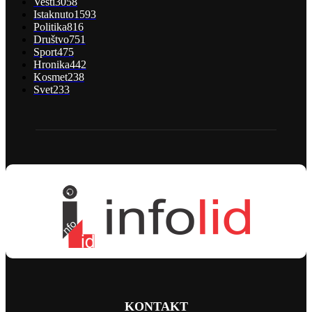
Vesti
3058
Istaknuto
1593
Politika
816
Društvo
751
Sport
475
Hronika
442
Kosmet
238
Svet
233
KONTAKT