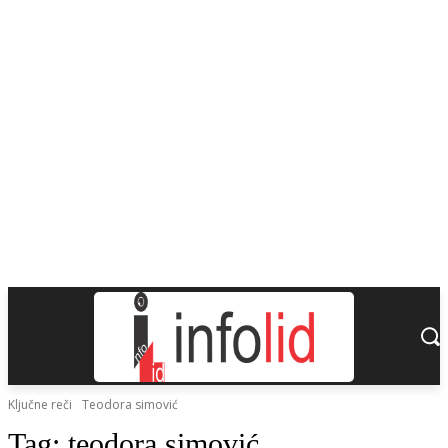
Ključne reči
Teodora simović
Tag:
teodora simović