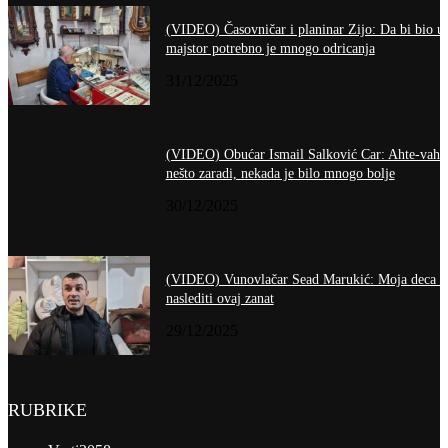
(VIDEO) Časovničar i planinar Zijo: Da bi bio u
majstor potrebno je mnogo odricanja
31/12/2025
(VIDEO) Obućar Ismail Salković Car: Ahte-vahte
nešto zaradi, nekada je bilo mnogo bolje
30/12/2025
(VIDEO) Vunovlačar Sead Marukić: Moja deca ć
naslediti ovaj zanat
29/12/2025
RUBRIKE