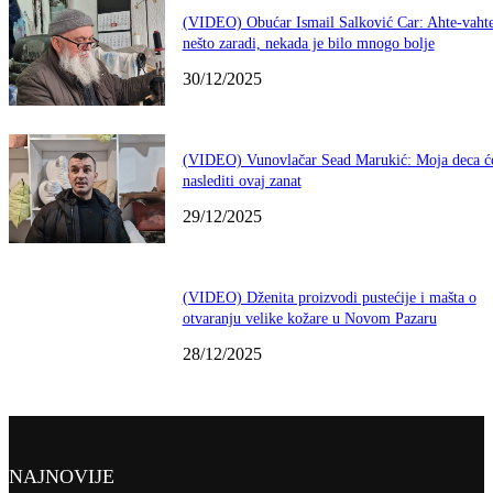
(VIDEO) Obućar Ismail Salković Car: Ahte-vahte
nešto zaradi, nekada je bilo mnogo bolje
30/12/2025
(VIDEO) Vunovlačar Sead Marukić: Moja deca ć
naslediti ovaj zanat
29/12/2025
(VIDEO) Dženita proizvodi pustećije i mašta o
otvaranju velike kožare u Novom Pazaru
28/12/2025
NAJNOVIJE