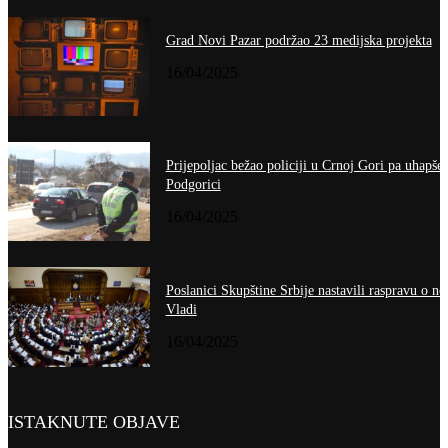
Grad Novi Pazar podržao 23 medijska projekta
16/04/2025
Prijepoljac bežao policiji u Crnoj Gori pa uhapše
Podgorici
16/04/2025
Poslanici Skupštine Srbije nastavili raspravu o no
Vladi
16/04/2025
ISTAKNUTE OBJAVE