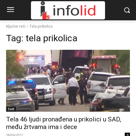
Ključne reči
Tela prikolica
Tag:
tela prikolica
Svet
Tela 46 ljudi pronađena u prikolici u SAD,
među žrtvama ima i dece
28/06/2022
0