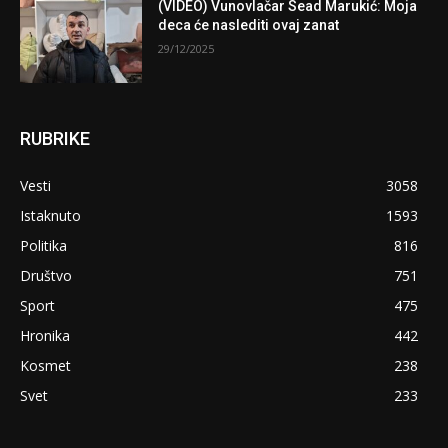
(VIDEO) Vunovlačar Sead Marukić: Moja
deca će naslediti ovaj zanat
29/12/2025
RUBRIKE
Vesti
3058
Istaknuto
1593
Politika
816
Društvo
751
Sport
475
Hronika
442
Kosmet
238
Svet
233