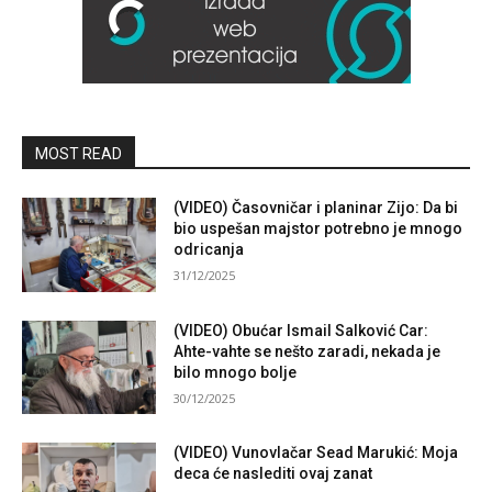
MOST READ
(VIDEO) Časovničar i planinar Zijo: Da bi
bio uspešan majstor potrebno je mnogo
odricanja
31/12/2025
(VIDEO) Obućar Ismail Salković Car:
Ahte-vahte se nešto zaradi, nekada je
bilo mnogo bolje
30/12/2025
(VIDEO) Vunovlačar Sead Marukić: Moja
deca će naslediti ovaj zanat