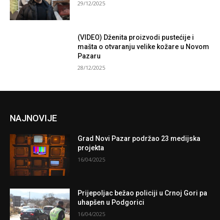
29/12/2025
(VIDEO) Dženita proizvodi pustećije i
mašta o otvaranju velike kožare u Novom
Pazaru
28/12/2025
NAJNOVIJE
Grad Novi Pazar podržao 23 medijska
projekta
16/04/2025
Prijepoljac bežao policiji u Crnoj Gori pa
uhapšen u Podgorici
16/04/2025