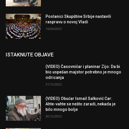
Poslanici Skupštine Srbije nastavili
raspravu o novoj Vladi
16/04/2025
ISTAKNUTE OBJAVE
(VIDEO) Časovničar i planinar Zijo: Da bi
bio uspešan majstor potrebno je mnogo
odricanja
31/12/2025
(VIDEO) Obućar Ismail Salković Car:
Ahte-vahte se nešto zaradi, nekada je
bilo mnogo bolje
30/12/2025