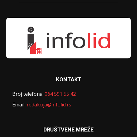
KONTAKT
Broj telefona:
064 591 55 42
Email:
redakcija@infolid.rs
DRUŠTVENE MREŽE