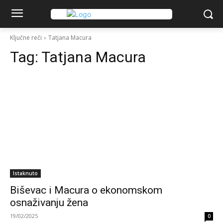
Ključne reči
Tatjana Macura
Tag:
Tatjana Macura
Istaknuto
Biševac i Macura o ekonomskom
osnaživanju žena
19/02/2025
0