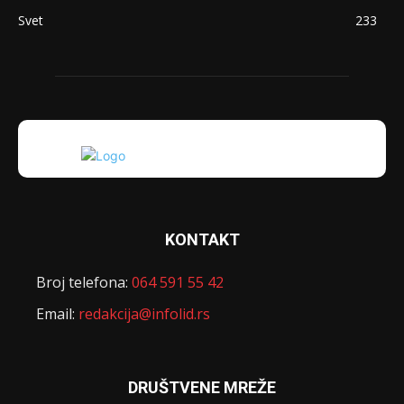
Svet
233
KONTAKT
Broj telefona:
064 591 55 42
Email:
redakcija@infolid.rs
DRUŠTVENE MREŽE