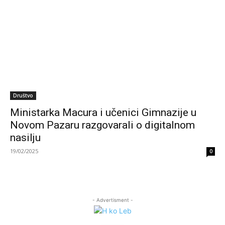
Društvo
Ministarka Macura i učenici Gimnazije u
Novom Pazaru razgovarali o digitalnom
nasilju
19/02/2025
0
- Advertisment -