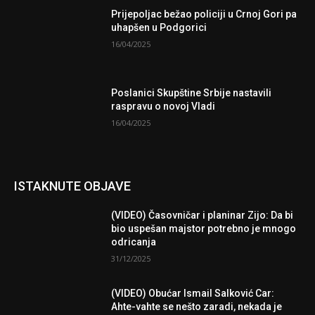
Prijepoljac bežao policiji u Crnoj Gori pa
uhapšen u Podgorici
16/04/2025
Poslanici Skupštine Srbije nastavili
raspravu o novoj Vladi
16/04/2025
ISTAKNUTE OBJAVE
(VIDEO) Časovničar i planinar Zijo: Da bi
bio uspešan majstor potrebno je mnogo
odricanja
31/12/2025
(VIDEO) Obućar Ismail Salković Car:
Ahte-vahte se nešto zaradi, nekada je