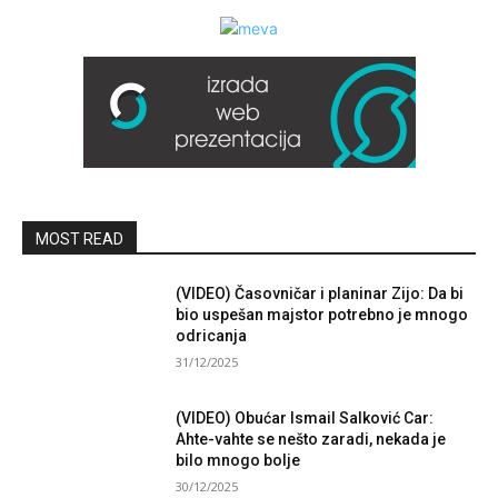
MOST READ
(VIDEO) Časovničar i planinar Zijo: Da bi
bio uspešan majstor potrebno je mnogo
odricanja
31/12/2025
(VIDEO) Obućar Ismail Salković Car:
Ahte-vahte se nešto zaradi, nekada je
bilo mnogo bolje
30/12/2025