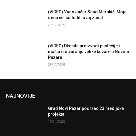
(VIDEO) Vunovlačar Sead Marukić: Moja
deca će naslediti ovaj zanat
29/12/2025
(VIDEO) Dženita proizvodi pustećije i
mašta o otvaranju velike kožare u Novom
Pazaru
28/12/2025
NAJNOVIJE
Grad Novi Pazar podržao 23 medijska
projekta
16/04/2025