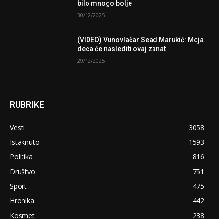
bilo mnogo bolje
30/12/2025
(VIDEO) Vunovlačar Sead Marukić: Moja
deca će naslediti ovaj zanat
29/12/2025
RUBRIKE
Vesti
3058
Istaknuto
1593
Politika
816
Društvo
751
Sport
475
Hronika
442
Kosmet
238