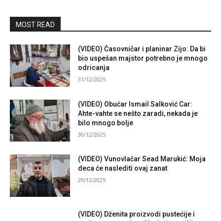
MOST READ
(VIDEO) Časovničar i planinar Zijo: Da bi
bio uspešan majstor potrebno je mnogo
odricanja
31/12/2025
(VIDEO) Obućar Ismail Salković Car:
Ahte-vahte se nešto zaradi, nekada je
bilo mnogo bolje
30/12/2025
(VIDEO) Vunovlačar Sead Marukić: Moja
deca će naslediti ovaj zanat
29/12/2025
(VIDEO) Dženita proizvodi pustećije i