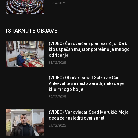
16/04/2025
ISTAKNUTE OBJAVE
(VIDEO) Časovničar i planinar Zijo: Da bi
bio uspešan majstor potrebno je mnogo
odricanja
31/12/2025
(VIDEO) Obućar Ismail Salković Car:
Ahte-vahte se nešto zaradi, nekada je
bilo mnogo bolje
30/12/2025
(VIDEO) Vunovlačar Sead Marukić: Moja
deca će naslediti ovaj zanat
29/12/2025