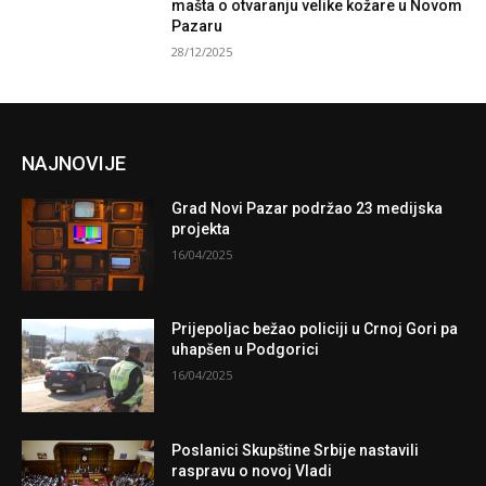
mašta o otvaranju velike kožare u Novom
Pazaru
28/12/2025
NAJNOVIJE
Grad Novi Pazar podržao 23 medijska
projekta
16/04/2025
Prijepoljac bežao policiji u Crnoj Gori pa
uhapšen u Podgorici
16/04/2025
Poslanici Skupštine Srbije nastavili
raspravu o novoj Vladi