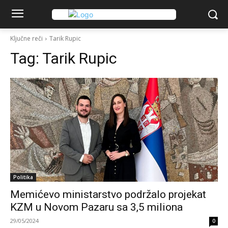
Ključne reči
Tarik Rupic
Tag:
Tarik Rupic
Politika
Memićevo ministarstvo podržalo projekat
KZM u Novom Pazaru sa 3,5 miliona
29/05/2024
0