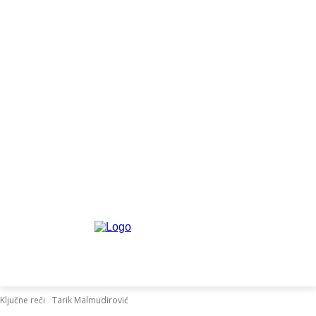
Ključne reči
Tarik Malmudirović