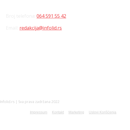
Broj telefona:
064 591 55 42
Email:
redakcija@infolid.rs
DRUŠTVENE MREŽE
Infolid.rs | Sva prava zadržana 2022
Impressum
Kontakt
Marketing
Uslovi Korišćenja