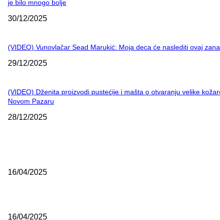
je bilo mnogo bolje
30/12/2025
(VIDEO) Vunovlačar Sead Marukić: Moja deca će naslediti ovaj zana
29/12/2025
(VIDEO) Dženita proizvodi pustećije i mašta o otvaranju velike kožar
Novom Pazaru
28/12/2025
NAJNOVIJE
Grad Novi Pazar podržao 23 medijska projekta
16/04/2025
Prijepoljac bežao policiji u Crnoj Gori pa uhapšen u Podgorici
16/04/2025