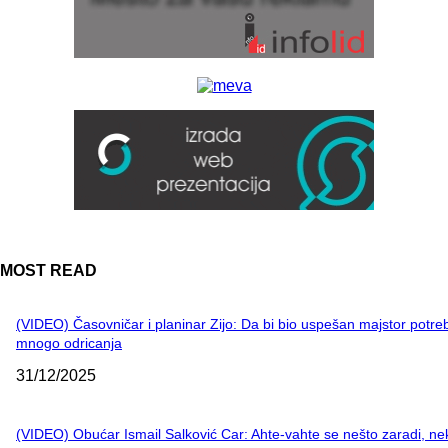
MOST READ
(VIDEO) Časovničar i planinar Zijo: Da bi bio uspešan majstor potre
mnogo odricanja
31/12/2025
(VIDEO) Obućar Ismail Salković Car: Ahte-vahte se nešto zaradi, n