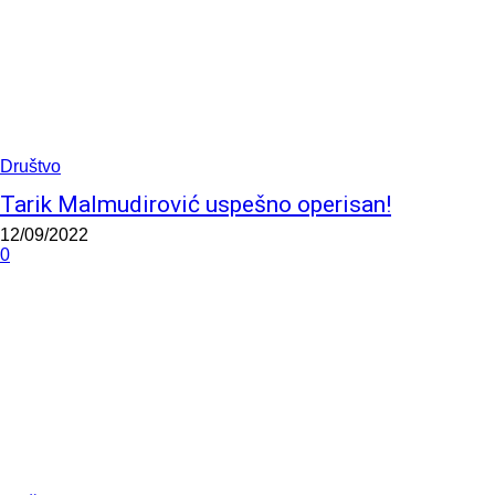
Društvo
Tarik Malmudirović uspešno operisan!
12/09/2022
0