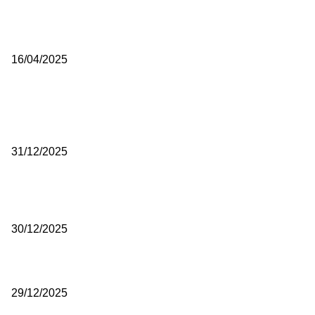
Poslanici Skupštine Srbije nastavili raspravu o novoj Vladi
16/04/2025
ISTAKNUTE OBJAVE
(VIDEO) Časovničar i planinar Zijo: Da bi bio uspešan majstor potre
mnogo odricanja
31/12/2025
(VIDEO) Obućar Ismail Salković Car: Ahte-vahte se nešto zaradi, n
je bilo mnogo bolje
30/12/2025
(VIDEO) Vunovlačar Sead Marukić: Moja deca će naslediti ovaj zana
29/12/2025
RUBRIKE