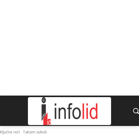
Ključne reči
Taksim sukob