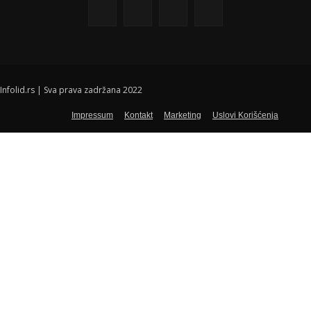
Infolid.rs | Sva prava zadržana 2022
Impressum
Kontakt
Marketing
Uslovi Korišćenja