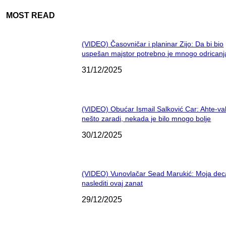
MOST READ
(VIDEO) Časovničar i planinar Zijo: Da bi bio
uspešan majstor potrebno je mnogo odricanj
31/12/2025
(VIDEO) Obućar Ismail Salković Car: Ahte-va
nešto zaradi, nekada je bilo mnogo bolje
30/12/2025
(VIDEO) Vunovlačar Sead Marukić: Moja dec
naslediti ovaj zanat
29/12/2025