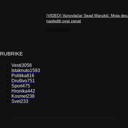
(VIDEO) Vunovlačar Sead Marukić: Moja dec
naslediti ovaj zanat
29/12/2025
RUBRIKE
Vesti
3058
Istaknuto
1593
Politika
816
Društvo
751
Sport
475
Hronika
442
Kosmet
238
Svet
233