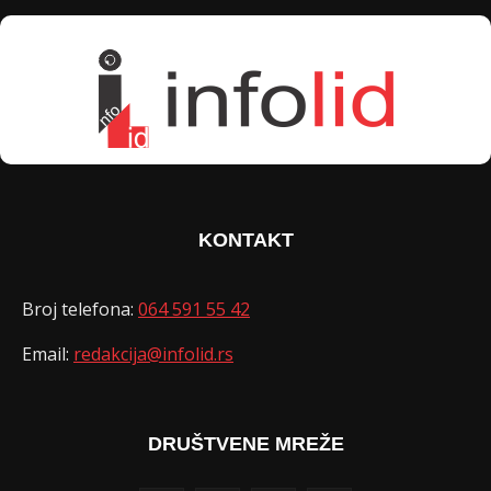
KONTAKT
Broj telefona:
064 591 55 42
Email:
redakcija@infolid.rs
DRUŠTVENE MREŽE