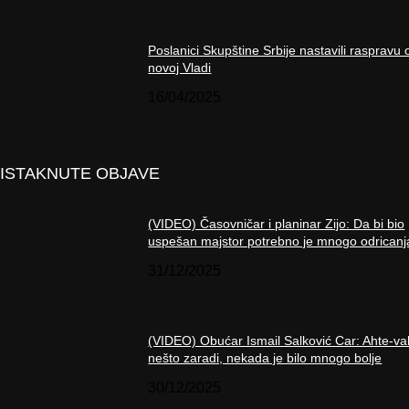
Poslanici Skupštine Srbije nastavili raspravu 
novoj Vladi
16/04/2025
ISTAKNUTE OBJAVE
(VIDEO) Časovničar i planinar Zijo: Da bi bio
uspešan majstor potrebno je mnogo odricanj
31/12/2025
(VIDEO) Obućar Ismail Salković Car: Ahte-va
nešto zaradi, nekada je bilo mnogo bolje
30/12/2025