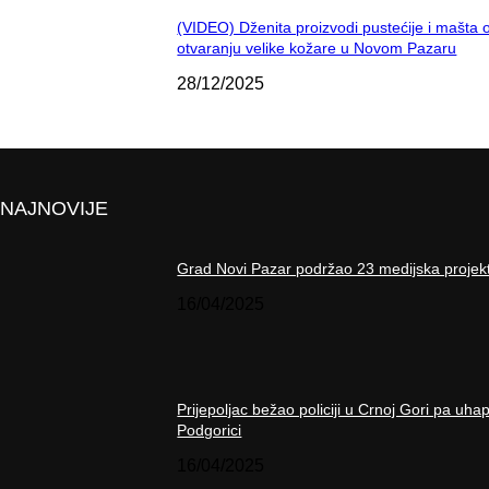
(VIDEO) Dženita proizvodi pustećije i mašta 
otvaranju velike kožare u Novom Pazaru
28/12/2025
NAJNOVIJE
Grad Novi Pazar podržao 23 medijska projek
16/04/2025
Prijepoljac bežao policiji u Crnoj Gori pa uha
Podgorici
16/04/2025