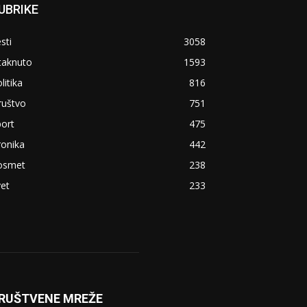
UBRIKE
sti
3058
taknuto
1593
litika
816
ruštvo
751
ort
475
ronika
442
osmet
238
et
233
RUŠTVENE MREŽE