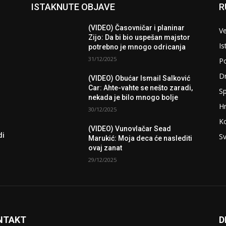
ISTAKNUTE OBJAVE
R
(VIDEO) Časovničar i planinar
Ve
Zijo: Da bi bio uspešan majstor
Is
potrebno je mnogo odricanja
31/12/2025
Po
D
(VIDEO) Obućar Ismail Salković
Car: Ahte-vahte se nešto zaradi,
Sp
nekada je bilo mnogo bolje
H
30/12/2025
K
(VIDEO) Vunovlačar Sead
di
Sv
Marukić: Moja deca će naslediti
ovaj zanat
29/12/2025
NTAKT
D