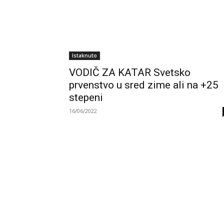
Istaknuto
VODIČ ZA KATAR Svetsko
prvenstvo u sred zime ali na +25
stepeni
16/06/2022