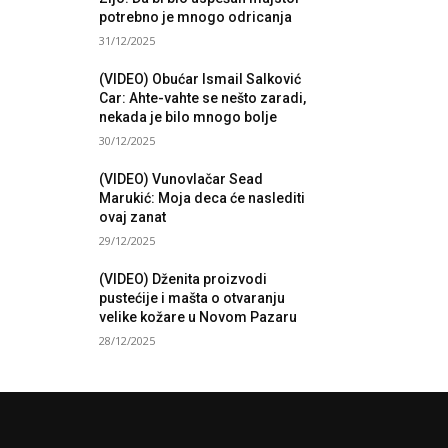
potrebno je mnogo odricanja
31/12/2025
(VIDEO) Obućar Ismail Salković
Car: Ahte-vahte se nešto zaradi,
nekada je bilo mnogo bolje
30/12/2025
(VIDEO) Vunovlačar Sead
Marukić: Moja deca će naslediti
ovaj zanat
29/12/2025
(VIDEO) Dženita proizvodi
pustećije i mašta o otvaranju
velike kožare u Novom Pazaru
28/12/2025