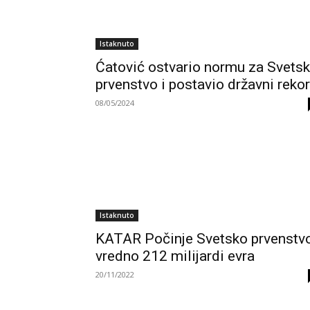
Istaknuto
Ćatović ostvario normu za Svets
prvenstvo i postavio državni reko
08/05/2024
Istaknuto
KATAR Počinje Svetsko prvenstv
vredno 212 milijardi evra
20/11/2022