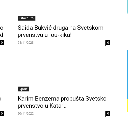
Istaknuto
ko
Saida Bukvić druga na Svetskom
rd
prvenstvu u lou-kiku!
25/11/2023
0
0
Sport
o
Karim Benzema propušta Svetsko
prvenstvo u Kataru
20/11/2022
0
0