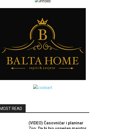
MOST READ
(VIDEO) Časovničar i planinar
Zijo: Da bi bio uspešan majstor