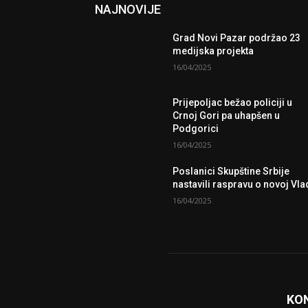
NAJNOVIJE
Grad Novi Pazar podržao 23
medijska projekta
16/04/2025
Prijepoljac bežao policiji u
Crnoj Gori pa uhapšen u
Podgorici
16/04/2025
Poslanici Skupštine Srbije
nastavili raspravu o novoj Vla
16/04/2025
KO