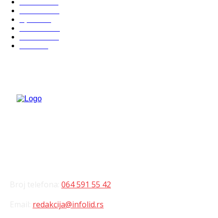
Politika
816
Društvo
751
Sport
475
Hronika
442
Kosmet
238
Svet
233
KONTAKT
Broj telefona:
064 591 55 42
Email:
redakcija@infolid.rs