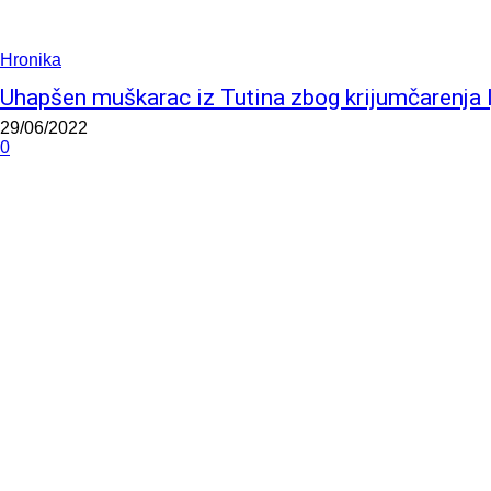
Hronika
Uhapšen muškarac iz Tutina zbog krijumčarenja l
29/06/2022
0