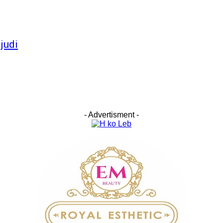
judi
- Advertisment -