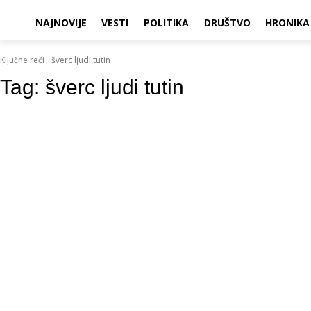
NAJNOVIJE
VESTI
POLITIKA
DRUŠTVO
HRONIKA
Ključne reči
šverc ljudi tutin
Tag:
šverc ljudi tutin