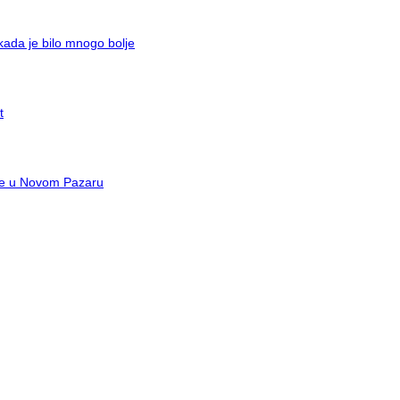
kada je bilo mnogo bolje
t
are u Novom Pazaru