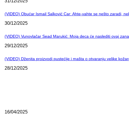
31/12/2025
(VIDEO) Obućar Ismail Salković Car: Ahte-vahte se nešto zaradi, ne
30/12/2025
(VIDEO) Vunovlačar Sead Marukić: Moja deca će naslediti ovaj zana
29/12/2025
(VIDEO) Dženita proizvodi pustećije i mašta o otvaranju velike kož
28/12/2025
NAJNOVIJE
Grad Novi Pazar podržao 23 medijska projekta
16/04/2025
Prijepoljac bežao policiji u Crnoj Gori pa uhapšen u Podgorici