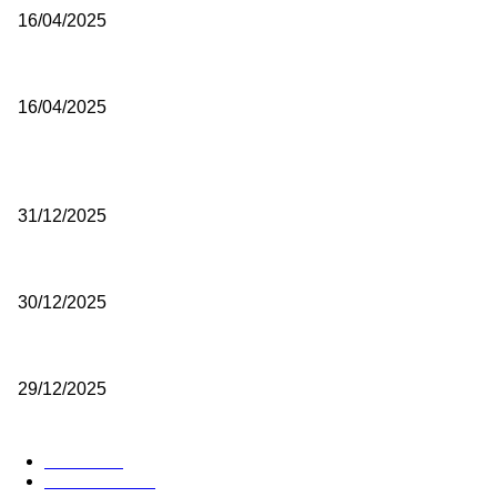
16/04/2025
Poslanici Skupštine Srbije nastavili raspravu o novoj Vladi
16/04/2025
ISTAKNUTE OBJAVE
(VIDEO) Časovničar i planinar Zijo: Da bi bio uspešan majstor potr
31/12/2025
(VIDEO) Obućar Ismail Salković Car: Ahte-vahte se nešto zaradi, ne
30/12/2025
(VIDEO) Vunovlačar Sead Marukić: Moja deca će naslediti ovaj zana
29/12/2025
RUBRIKE
Vesti
3058
Istaknuto
1593