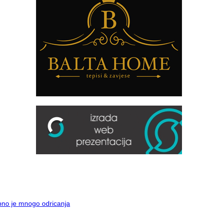
ebno je mnogo odricanja