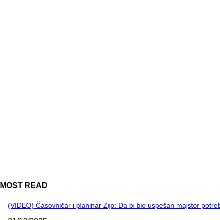
MOST READ
(VIDEO) Časovničar i planinar Zijo: Da bi bio uspešan majstor potr