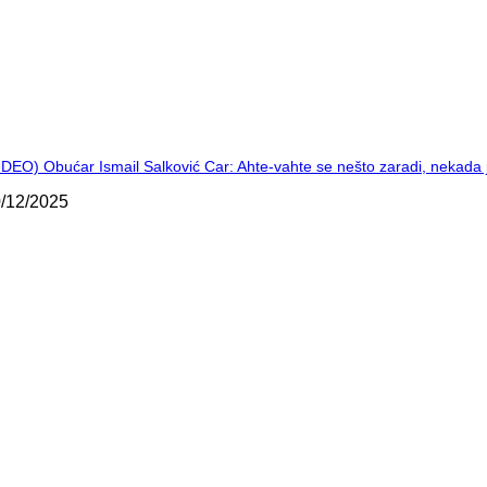
IDEO) Obućar Ismail Salković Car: Ahte-vahte se nešto zaradi, nekada 
/12/2025