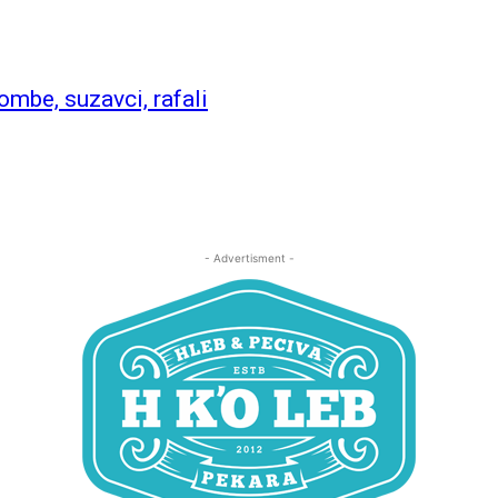
be, suzavci, rafali
- Advertisment -