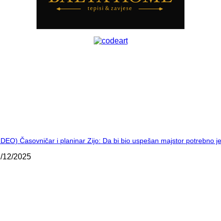
IDEO) Časovničar i planinar Zijo: Da bi bio uspešan majstor potrebno 
/12/2025