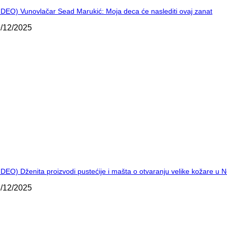
IDEO) Vunovlačar Sead Marukić: Moja deca će naslediti ovaj zanat
/12/2025
IDEO) Dženita proizvodi pustećije i mašta o otvaranju velike kožare u
/12/2025