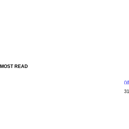
MOST READ
(V
31