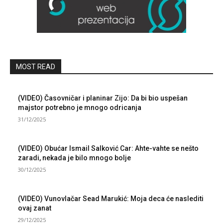
MOST READ
(VIDEO) Časovničar i planinar Zijo: Da bi bio uspešan
majstor potrebno je mnogo odricanja
31/12/2025
(VIDEO) Obućar Ismail Salković Car: Ahte-vahte se nešto
zaradi, nekada je bilo mnogo bolje
30/12/2025
(VIDEO) Vunovlačar Sead Marukić: Moja deca će naslediti
ovaj zanat
29/12/2025