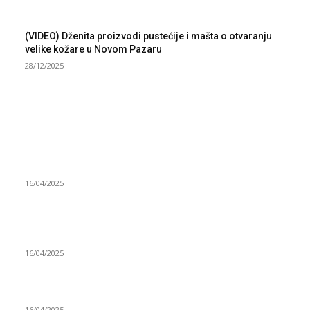
(VIDEO) Dženita proizvodi pustećije i mašta o otvaranju
velike kožare u Novom Pazaru
28/12/2025
NAJNOVIJE
Grad Novi Pazar podržao 23 medijska projekta
16/04/2025
Prijepoljac bežao policiji u Crnoj Gori pa uhapšen u
Podgorici
16/04/2025
Poslanici Skupštine Srbije nastavili raspravu o novoj Vladi
16/04/2025