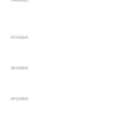
ISTAKNUTE OBJAVE
(VIDEO) Časovničar i planinar Zijo: Da bi bio uspešan
majstor potrebno je mnogo odricanja
31/12/2025
(VIDEO) Obućar Ismail Salković Car: Ahte-vahte se nešto
zaradi, nekada je bilo mnogo bolje
30/12/2025
(VIDEO) Vunovlačar Sead Marukić: Moja deca će naslediti
ovaj zanat
29/12/2025
RUBRIKE
Vesti
3058
Istaknuto
1593