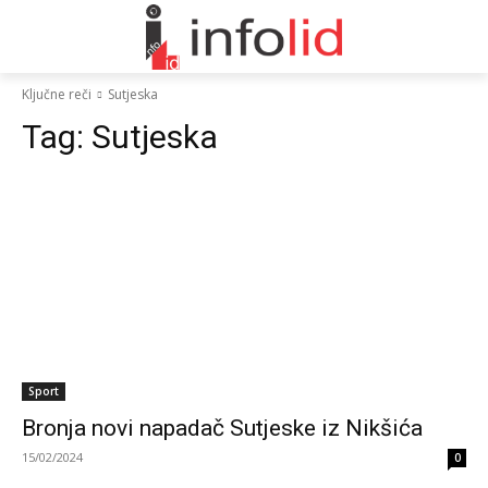
Ključne reči
Sutjeska
Tag:
Sutjeska
Sport
Bronja novi napadač Sutjeske iz Nikšića
15/02/2024
0