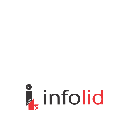
Politika
816
Društvo
751
Sport
475
Hronika
442
Kosmet
238
Svet
233