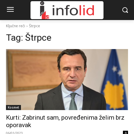
Ključne reči
Štrpce
Tag:
Štrpce
Kosmet
Kurti: Zabrinut sam, povređenima želim brz
oporavak
06/01/2023
0