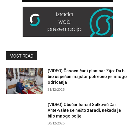
MOST READ
(VIDEO) Časovničar i planinar Zijo: Da bi
bio uspešan majstor potrebno je mnogo
odricanja
31/12/2025
(VIDEO) Obućar Ismail Salković Car:
Ahte-vahte se nešto zaradi, nekada je
bilo mnogo bolje
30/12/2025