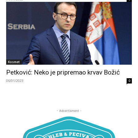
Kosmet
Petković: Neko je pripremao krvav Božić
06/01/2023
0
- Advertisment -