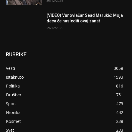
30/12/2025
(VIDEO) Vunovlačar Sead Marukić: Moja
deca će naslediti ovaj zanat
29/12/2025
RUBRIKE
Vesti
3058
Istaknuto
1593
Politika
816
Društvo
751
Sport
475
Hronika
442
Kosmet
238
Svet
233