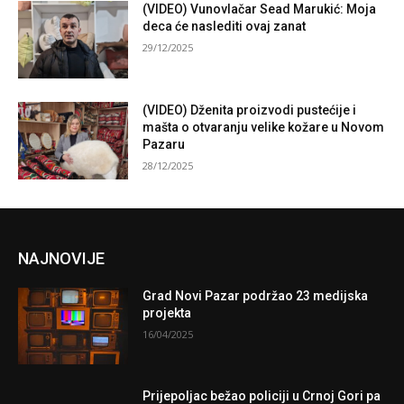
(VIDEO) Vunovlačar Sead Marukić: Moja
deca će naslediti ovaj zanat
29/12/2025
(VIDEO) Dženita proizvodi pustećije i
mašta o otvaranju velike kožare u Novom
Pazaru
28/12/2025
NAJNOVIJE
Grad Novi Pazar podržao 23 medijska
projekta
16/04/2025
Prijepoljac bežao policiji u Crnoj Gori pa