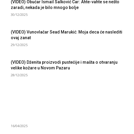
(VIDEO) Obućar Ismail Salković Car: Ahte-vahte se nešto
zaradi, nekada je bilo mnogo bolje
30/12/2025
(VIDEO) Vunovlačar Sead Marukić: Moja deca će naslediti
ovaj zanat
29/12/2025
(VIDEO) Dženita proizvodi pustećije i mašta o otvaranju
velike kožare u Novom Pazaru
28/12/2025
NAJNOVIJE
Grad Novi Pazar podržao 23 medijska projekta
16/04/2025