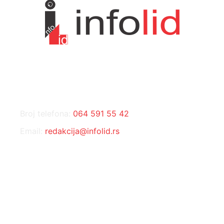
KONTAKT
Broj telefona:
064 591 55 42
Email:
redakcija@infolid.rs
DRUŠTVENE MREŽE