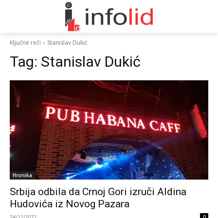
Ključne reči
Stanislav Dukić
Tag:
Stanislav Dukić
Hronika
Srbija odbila da Crnoj Gori izruči Aldina
Hudovića iz Novog Pazara
24/11/2022
0