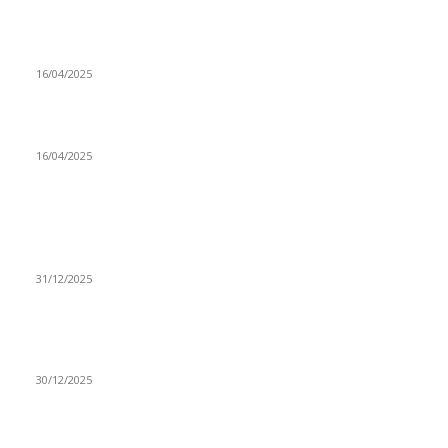
Prijepoljac bežao policiji u Crnoj Gori pa uhapšen u
Podgorici
16/04/2025
Poslanici Skupštine Srbije nastavili raspravu o novoj Vladi
16/04/2025
ISTAKNUTE OBJAVE
(VIDEO) Časovničar i planinar Zijo: Da bi bio uspešan
majstor potrebno je mnogo odricanja
31/12/2025
(VIDEO) Obućar Ismail Salković Car: Ahte-vahte se nešto
zaradi, nekada je bilo mnogo bolje
30/12/2025
(VIDEO) Vunovlačar Sead Marukić: Moja deca će naslediti