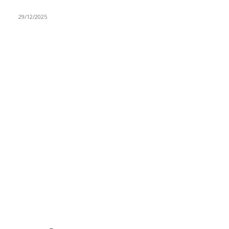
ovaj zanat
29/12/2025
RUBRIKE
Vesti
3058
Istaknuto
1593
Politika
816
Društvo
751
Sport
475
Hronika
442
Kosmet
238
Svet
233