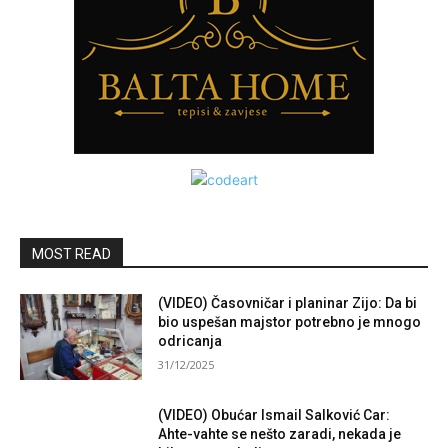
MOST READ
(VIDEO) Časovničar i planinar Zijo: Da bi
bio uspešan majstor potrebno je mnogo
odricanja
31/12/2025
(VIDEO) Obućar Ismail Salković Car:
Ahte-vahte se nešto zaradi, nekada je