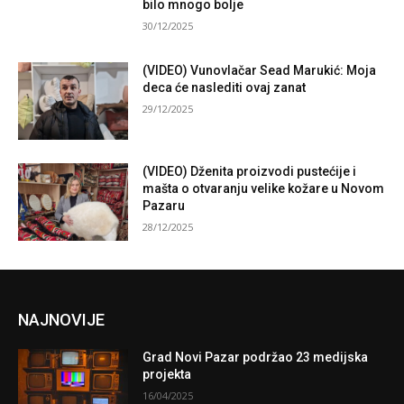
bilo mnogo bolje
30/12/2025
(VIDEO) Vunovlačar Sead Marukić: Moja
deca će naslediti ovaj zanat
29/12/2025
(VIDEO) Dženita proizvodi pustećije i
mašta o otvaranju velike kožare u Novom
Pazaru
28/12/2025
NAJNOVIJE
Grad Novi Pazar podržao 23 medijska
projekta
16/04/2025