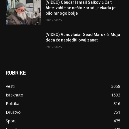
(VIDEO) Obućar Ismail Salković Car:
Ahte-vahte se nešto zaradi, nekada je
bilo mnogo bolje
30/12/2025
(VIDEO) Vunovlačar Sead Marukić: Moja
deca će naslediti ovaj zanat
29/12/2025
RUBRIKE
Vesti
3058
Istaknuto
1593
Politika
816
Društvo
751
Sport
475