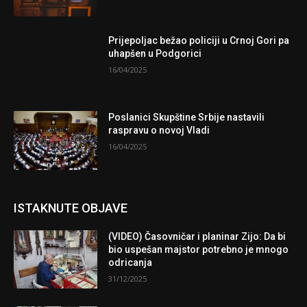
Prijepoljac bežao policiji u Crnoj Gori pa
uhapšen u Podgorici
16/04/2025
Poslanici Skupštine Srbije nastavili
raspravu o novoj Vladi
16/04/2025
ISTAKNUTE OBJAVE
(VIDEO) Časovničar i planinar Zijo: Da bi
bio uspešan majstor potrebno je mnogo
odricanja
31/12/2025