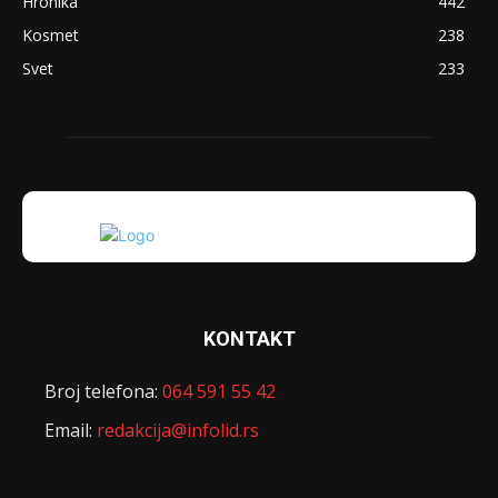
Hronika
442
Kosmet
238
Svet
233
KONTAKT
Broj telefona:
064 591 55 42
Email:
redakcija@infolid.rs