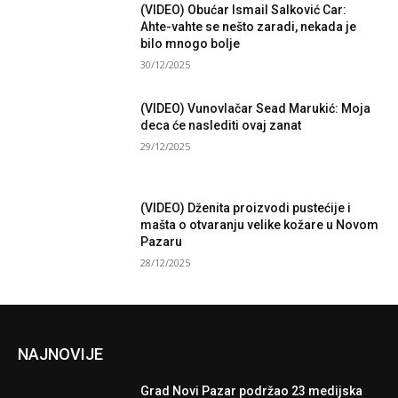
(VIDEO) Obućar Ismail Salković Car:
Ahte-vahte se nešto zaradi, nekada je
bilo mnogo bolje
30/12/2025
(VIDEO) Vunovlačar Sead Marukić: Moja
deca će naslediti ovaj zanat
29/12/2025
(VIDEO) Dženita proizvodi pustećije i
mašta o otvaranju velike kožare u Novom
Pazaru
28/12/2025
NAJNOVIJE
Grad Novi Pazar podržao 23 medijska