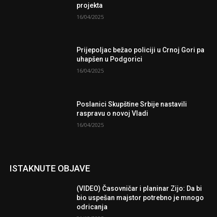
projekta
16/04/2025
Prijepoljac bežao policiji u Crnoj Gori pa
uhapšen u Podgorici
16/04/2025
Poslanici Skupštine Srbije nastavili
raspravu o novoj Vladi
16/04/2025
ISTAKNUTE OBJAVE
(VIDEO) Časovničar i planinar Zijo: Da bi
bio uspešan majstor potrebno je mnogo
odricanja