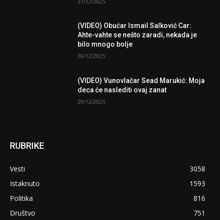
31/12/2025
(VIDEO) Obućar Ismail Salković Car:
Ahte-vahte se nešto zaradi, nekada je
bilo mnogo bolje
30/12/2025
(VIDEO) Vunovlačar Sead Marukić: Moja
deca će naslediti ovaj zanat
29/12/2025
RUBRIKE
Vesti
3058
Istaknuto
1593
Politika
816
Društvo
751