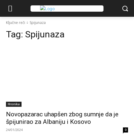
Ključne reči
Spijunaza
Tag:
Spijunaza
Hronika
Novopazarac uhapšen zbog sumnje da je
špijunirao za Albaniju i Kosovo
24/01/2024
0