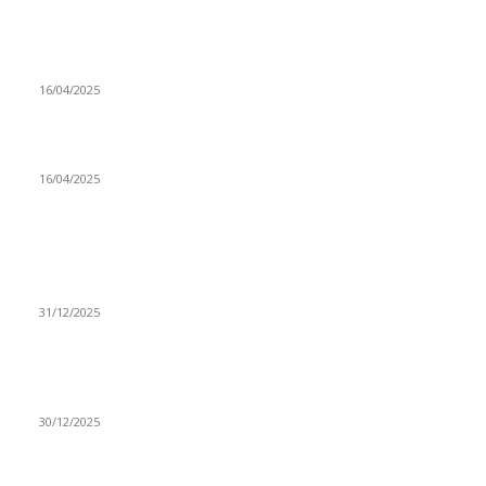
Prijepoljac bežao policiji u Crnoj Gori pa uhapšen u
Podgorici
16/04/2025
Poslanici Skupštine Srbije nastavili raspravu o novoj Vladi
16/04/2025
ISTAKNUTE OBJAVE
(VIDEO) Časovničar i planinar Zijo: Da bi bio uspešan
majstor potrebno je mnogo odricanja
31/12/2025
(VIDEO) Obućar Ismail Salković Car: Ahte-vahte se nešto
zaradi, nekada je bilo mnogo bolje
30/12/2025
(VIDEO) Vunovlačar Sead Marukić: Moja deca će naslediti