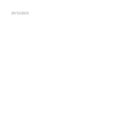
ovaj zanat
29/12/2025
RUBRIKE
Vesti
3058
Istaknuto
1593
Politika
816
Društvo
751
Sport
475
Hronika
442
Kosmet
238
Svet
233