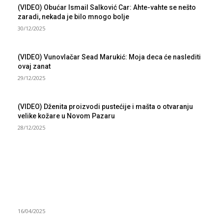
(VIDEO) Obućar Ismail Salković Car: Ahte-vahte se nešto
zaradi, nekada je bilo mnogo bolje
30/12/2025
(VIDEO) Vunovlačar Sead Marukić: Moja deca će naslediti
ovaj zanat
29/12/2025
(VIDEO) Dženita proizvodi pustećije i mašta o otvaranju
velike kožare u Novom Pazaru
28/12/2025
NAJNOVIJE
Grad Novi Pazar podržao 23 medijska projekta
16/04/2025