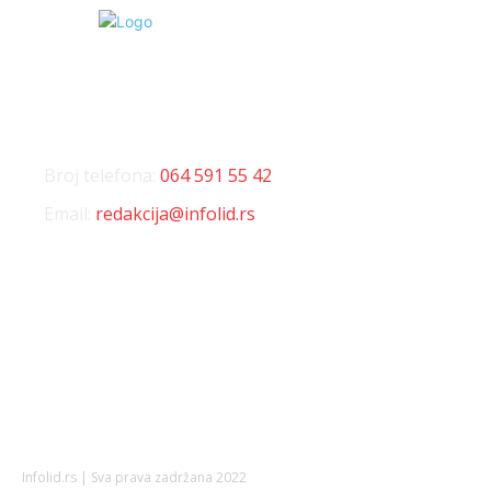
KONTAKT
Broj telefona:
064 591 55 42
Email:
redakcija@infolid.rs
DRUŠTVENE MREŽE
Infolid.rs | Sva prava zadržana 2022