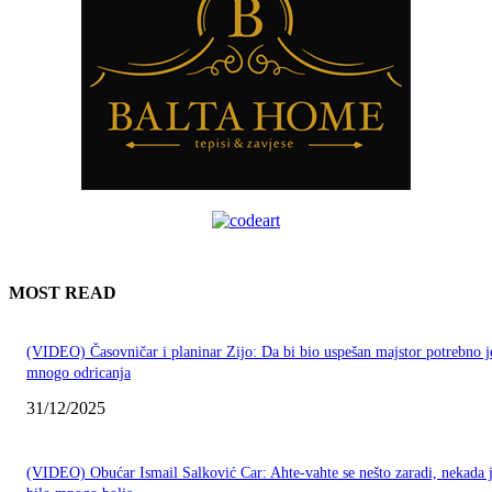
MOST READ
(VIDEO) Časovničar i planinar Zijo: Da bi bio uspešan majstor potrebno j
mnogo odricanja
31/12/2025
(VIDEO) Obućar Ismail Salković Car: Ahte-vahte se nešto zaradi, nekada 