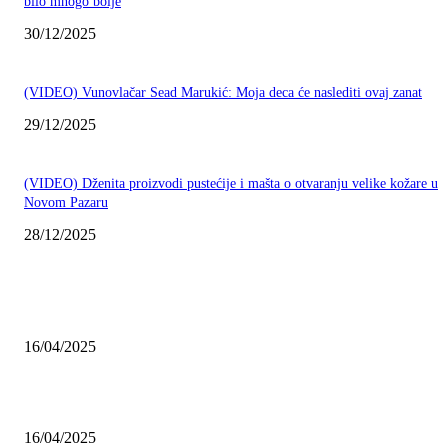
bilo mnogo bolje
30/12/2025
(VIDEO) Vunovlačar Sead Marukić: Moja deca će naslediti ovaj zanat
29/12/2025
(VIDEO) Dženita proizvodi pustećije i mašta o otvaranju velike kožare u
Novom Pazaru
28/12/2025
NAJNOVIJE
Grad Novi Pazar podržao 23 medijska projekta
16/04/2025
Prijepoljac bežao policiji u Crnoj Gori pa uhapšen u Podgorici
16/04/2025