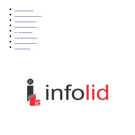
Vesti
3058
Istaknuto
1593
Politika
816
Društvo
751
Sport
475
Hronika
442
Kosmet
238
Svet
233
KONTAKT