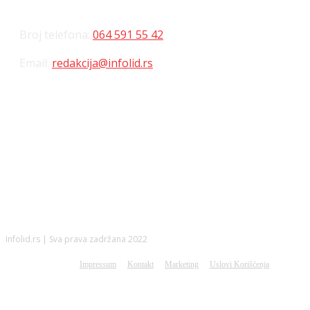
Broj telefona:
064 591 55 42
Email:
redakcija@infolid.rs
DRUŠTVENE MREŽE
Infolid.rs | Sva prava zadržana 2022
Impressum
Kontakt
Marketing
Uslovi Korišćenja