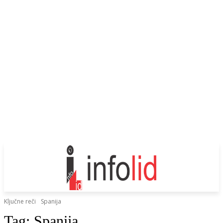
Ključne reči
Spanija
Tag:
Spanija