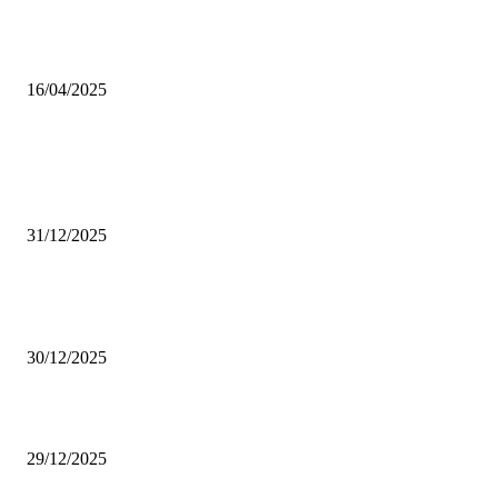
Poslanici Skupštine Srbije nastavili raspravu o novoj Vladi
16/04/2025
ISTAKNUTE OBJAVE
(VIDEO) Časovničar i planinar Zijo: Da bi bio uspešan majstor potrebno j
mnogo odricanja
31/12/2025
(VIDEO) Obućar Ismail Salković Car: Ahte-vahte se nešto zaradi, nekada 
bilo mnogo bolje
30/12/2025
(VIDEO) Vunovlačar Sead Marukić: Moja deca će naslediti ovaj zanat
29/12/2025
RUBRIKE