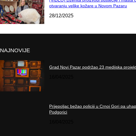
otvaranju velike kožare u Novom Pazaru
28/12/2025
NAJNOVIJE
Grad Novi Pazar podržao 23 medijska projek
16/04/2025
Prijepoljac bežao policiji u Crnoj Gori pa uha
Podgorici
16/04/2025