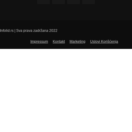
Infolid.rs | Sva prava zadržana 2022
Impressum
Kontakt
Marketing
Uslovi Korišćenja