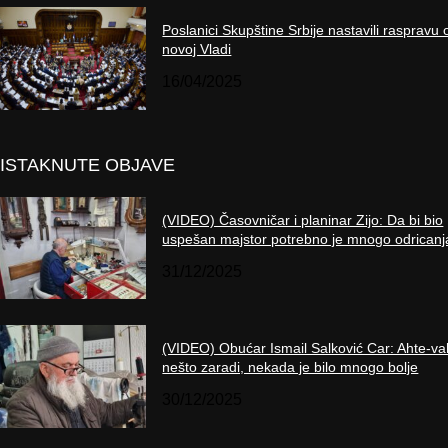
Poslanici Skupštine Srbije nastavili raspravu 
novoj Vladi
16/04/2025
ISTAKNUTE OBJAVE
(VIDEO) Časovničar i planinar Zijo: Da bi bio
uspešan majstor potrebno je mnogo odricanj
31/12/2025
(VIDEO) Obućar Ismail Salković Car: Ahte-va
nešto zaradi, nekada je bilo mnogo bolje
30/12/2025