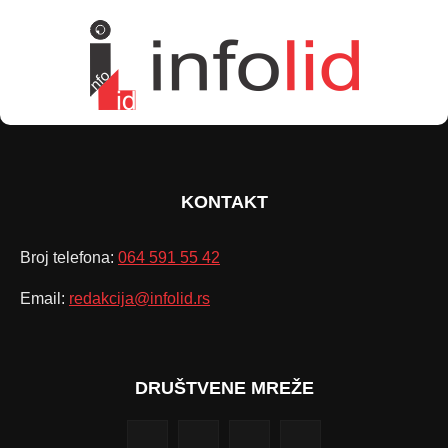
KONTAKT
Broj telefona:
064 591 55 42
Email:
redakcija@infolid.rs
DRUŠTVENE MREŽE