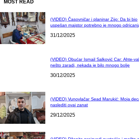
MOST READ
(VIDEO) Časovničar i planinar Zijo: Da bi bio
uspešan majstor potrebno je mnogo odricanj
31/12/2025
(VIDEO) Obućar Ismail Salković Car: Ahte-va
nešto zaradi, nekada je bilo mnogo bolje
30/12/2025
(VIDEO) Vunovlačar Sead Marukić: Moja dec
naslediti ovaj zanat
29/12/2025
(VIDEO) Dženita proizvodi pustećije i mašta 