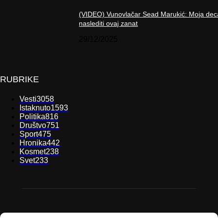
(VIDEO) Vunovlačar Sead Marukić: Moja dec
naslediti ovaj zanat
29/12/2025
RUBRIKE
Vesti
3058
Istaknuto
1593
Politika
816
Društvo
751
Sport
475
Hronika
442
Kosmet
238
Svet
233