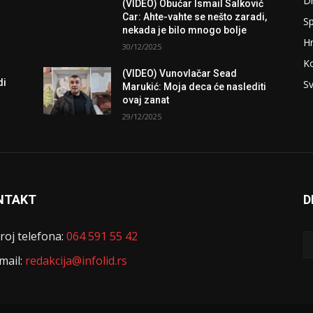
D
(VIDEO) Obućar Ismail Salković
Car: Ahte-vahte se nešto zaradi,
Sp
nekada je bilo mnogo bolje
H
30/12/2025
K
(VIDEO) Vunovlačar Sead
di
Sv
Marukić: Moja deca će naslediti
ovaj zanat
29/12/2025
NTAKT
D
roj telefona:
064 591 55 42
mail:
redakcija@infolid.rs