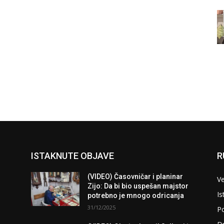
ISTAKNUTE OBJAVE
R
(VIDEO) Časovničar i planinar
Ve
Zijo: Da bi bio uspešan majstor
Is
potrebno je mnogo odricanja
31/12/2025
Po