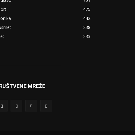
ruštvo
751
ort
475
ronika
442
osmet
238
et
233
RUŠTVENE MREŽE