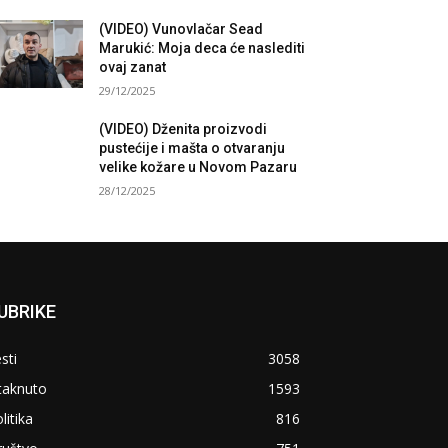
(VIDEO) Vunovlačar Sead
Marukić: Moja deca će naslediti
ovaj zanat
29/12/2025
(VIDEO) Dženita proizvodi
pustećije i mašta o otvaranju
velike kožare u Novom Pazaru
28/12/2025
UBRIKE
sti
3058
taknuto
1593
litika
816