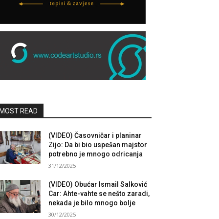
MOST READ
(VIDEO) Časovničar i planinar
Zijo: Da bi bio uspešan majstor
potrebno je mnogo odricanja
31/12/2025
(VIDEO) Obućar Ismail Salković
Car: Ahte-vahte se nešto zaradi,
nekada je bilo mnogo bolje
30/12/2025