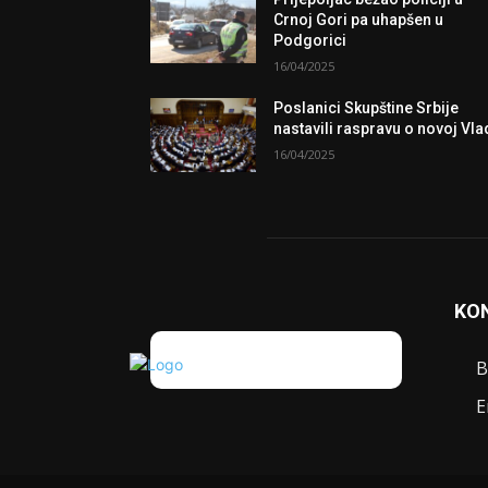
Crnoj Gori pa uhapšen u
Podgorici
16/04/2025
Poslanici Skupštine Srbije
nastavili raspravu o novoj Vla
16/04/2025
KO
B
E