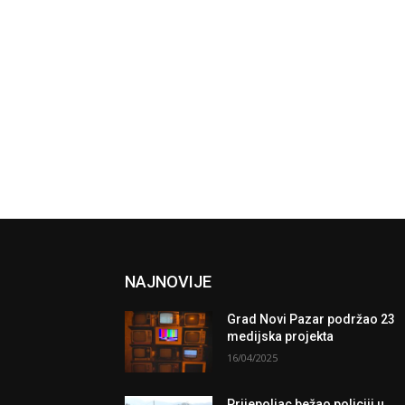
NAJNOVIJE
Grad Novi Pazar podržao 23
medijska projekta
16/04/2025
Prijepoljac bežao policiji u