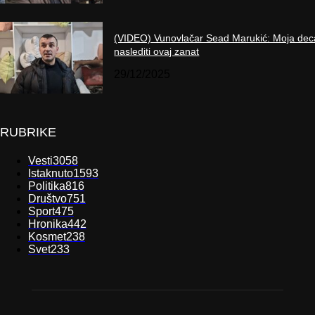
(VIDEO) Vunovlačar Sead Marukić: Moja dec
naslediti ovaj zanat
29/12/2025
RUBRIKE
Vesti
3058
Istaknuto
1593
Politika
816
Društvo
751
Sport
475
Hronika
442
Kosmet
238
Svet
233