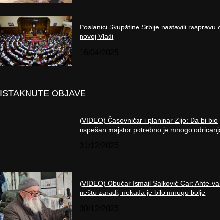
Poslanici Skupštine Srbije nastavili raspravu 
novoj Vladi
16/04/2025
ISTAKNUTE OBJAVE
(VIDEO) Časovničar i planinar Zijo: Da bi bio
uspešan majstor potrebno je mnogo odricanj
31/12/2025
(VIDEO) Obućar Ismail Salković Car: Ahte-va
nešto zaradi, nekada je bilo mnogo bolje
30/12/2025