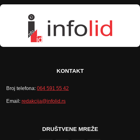
KONTAKT
Broj telefona:
064 591 55 42
Email:
redakcija@infolid.rs
DRUŠTVENE MREŽE