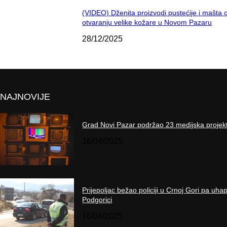
(VIDEO) Dženita proizvodi pustećije i mašta 
otvaranju velike kožare u Novom Pazaru
28/12/2025
NAJNOVIJE
Grad Novi Pazar podržao 23 medijska projek
16/04/2025
Prijepoljac bežao policiji u Crnoj Gori pa uha
Podgorici
16/04/2025