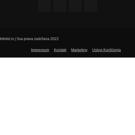
Infolid.rs | Sva prava zadržana 2022
Impressum
Kontakt
Marketing
Uslovi Korišćenja