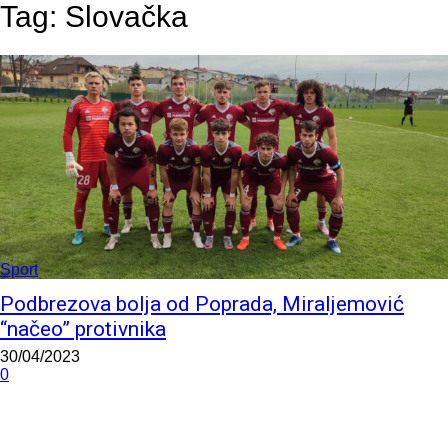
Tag:
Slovačka
Sport
Podbrezova bolja od Poprada, Miraljemović
“načeo” protivnika
30/04/2023
0