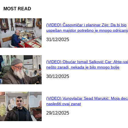
MOST READ
(VIDEO) Časovničar i planinar Zijo: Da bi bio
uspešan majstor potrebno je mnogo odricanj
31/12/2025
(VIDEO) Obućar Ismail Salković Car: Ahte-va
nešto zaradi, nekada je bilo mnogo bolje
30/12/2025
(VIDEO) Vunovlačar Sead Marukić: Moja dec
naslediti ovaj zanat
29/12/2025