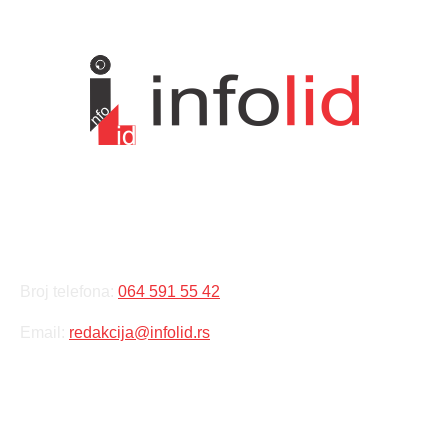
KONTAKT
Broj telefona:
064 591 55 42
Email:
redakcija@infolid.rs
DRUŠTVENE MREŽE