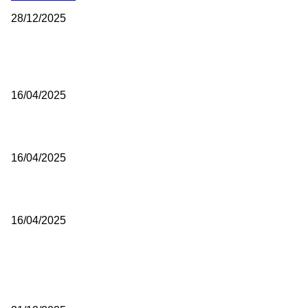
28/12/2025
NAJNOVIJE
Grad Novi Pazar podržao 23 medijska projekta
16/04/2025
Prijepoljac bežao policiji u Crnoj Gori pa uhapšen u Podgorici
16/04/2025
Poslanici Skupštine Srbije nastavili raspravu o novoj Vladi
16/04/2025
ISTAKNUTE OBJAVE
(VIDEO) Časovničar i planinar Zijo: Da bi bio uspešan majstor potre
mnogo odricanja