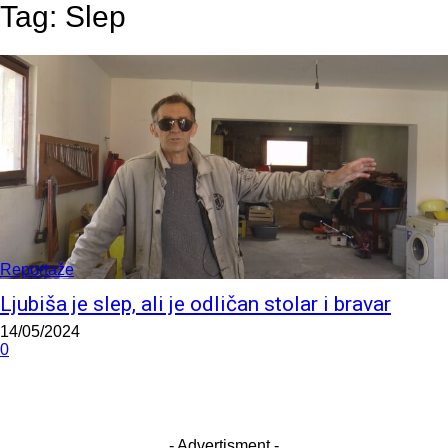
Tag:
Slep
Reportaže
Ljubiša je slep, ali je odličan stolar i bravar
14/05/2024
0
- Advertisment -