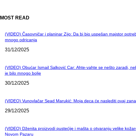
MOST READ
(VIDEO) Časovničar i planinar Zijo: Da bi bio uspešan majstor potre
mnogo odricanja
31/12/2025
(VIDEO) Obućar Ismail Salković Car: Ahte-vahte se nešto zaradi, n
je bilo mnogo bolje
30/12/2025
(VIDEO) Vunovlačar Sead Marukić: Moja deca će naslediti ovaj zana
29/12/2025
(VIDEO) Dženita proizvodi pustećije i mašta o otvaranju velike kožar
Novom Pazaru