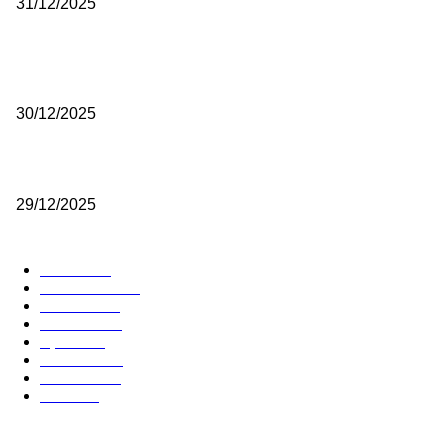
31/12/2025
(VIDEO) Obućar Ismail Salković Car: Ahte-vahte se nešto zaradi, n
je bilo mnogo bolje
30/12/2025
(VIDEO) Vunovlačar Sead Marukić: Moja deca će naslediti ovaj zana
29/12/2025
RUBRIKE
Vesti
3058
Istaknuto
1593
Politika
816
Društvo
751
Sport
475
Hronika
442
Kosmet
238
Svet
233