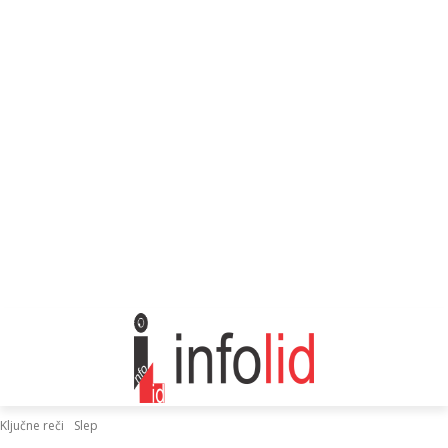
Ključne reči
Slep