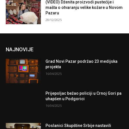
(VIDEO) Dženita proizvodi pustećije i
mašta o otvaranju velike kožare u Novom
Pazaru
28/12/2025
NAJNOVIJE
Grad Novi Pazar podržao 23 medijska
projekta
16/04/2025
Prijepoljac bežao policiji u Crnoj Gori pa
uhapšen u Podgorici
16/04/2025
Poslanici Skupštine Srbije nastavili