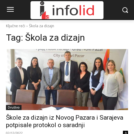
Ključne reči
Škola za dizajn
Tag:
Škola za dizajn
Društvo
Škole za dizajn iz Novog Pazara i Sarajeva
potpisale protokol o saradnji
02/12/2022
0