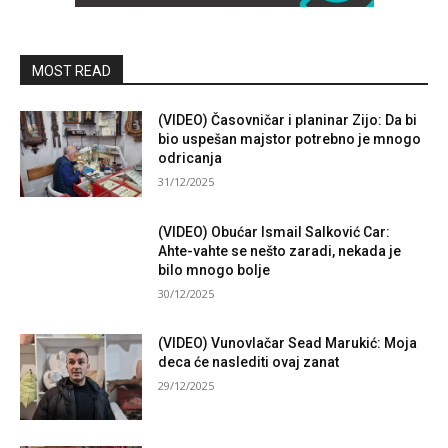
MOST READ
(VIDEO) Časovničar i planinar Zijo: Da bi
bio uspešan majstor potrebno je mnogo
odricanja
31/12/2025
(VIDEO) Obućar Ismail Salković Car:
Ahte-vahte se nešto zaradi, nekada je
bilo mnogo bolje
30/12/2025
(VIDEO) Vunovlačar Sead Marukić: Moja
deca će naslediti ovaj zanat
29/12/2025