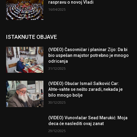
raspravu o novoj Vladi
16/04/2025
ISTAKNUTE OBJAVE
(VIDEO) Časovničar i planinar Zijo: Da bi
bio uspešan majstor potrebno je mnogo
odricanja
31/12/2025
(VIDEO) Obućar Ismail Salković Car:
Ahte-vahte se nešto zaradi, nekada je
bilo mnogo bolje
30/12/2025
(VIDEO) Vunovlačar Sead Marukić: Moja
deca će naslediti ovaj zanat
29/12/2025