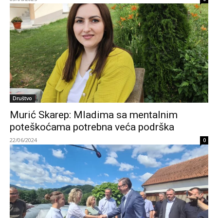
Društvo
Murić Skarep: Mladima sa mentalnim
poteškoćama potrebna veća podrška
22/06/2024
0