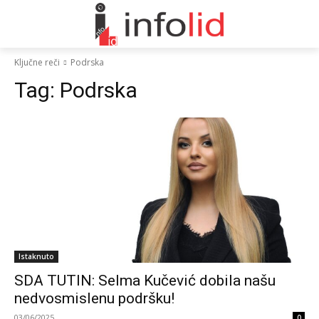
Ključne reči
Podrska
Tag:
Podrska
Istaknuto
SDA TUTIN: Selma Kučević dobila našu
nedvosmislenu podršku!
03/06/2025
0