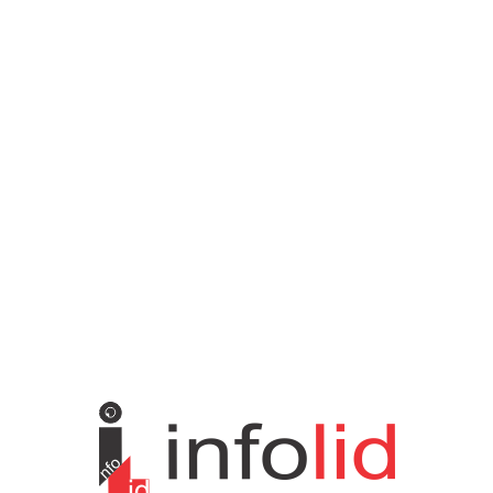
Vesti
3058
Istaknuto
1593
Politika
816
Društvo
751
Sport
475
Hronika
442
Kosmet
238
Svet
233