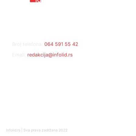
KONTAKT
Broj telefona:
064 591 55 42
Email:
redakcija@infolid.rs
DRUŠTVENE MREŽE
Infolid.rs | Sva prava zadržana 2022