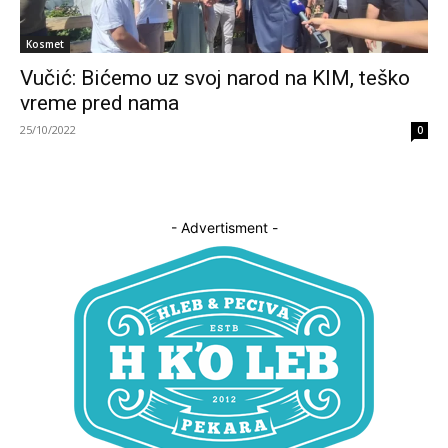
Kosmet
Vučić: Bićemo uz svoj narod na KIM, teško
vreme pred nama
25/10/2022
0
- Advertisment -