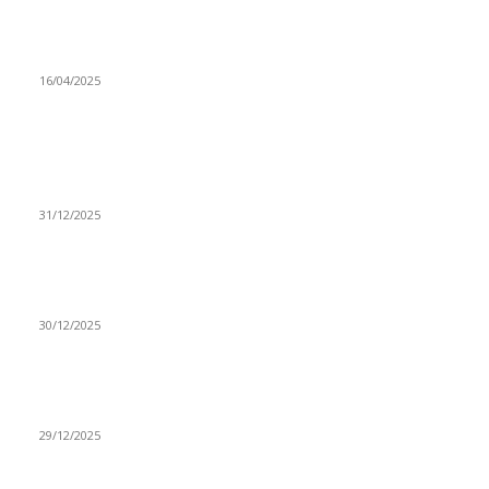
Poslanici Skupštine Srbije nastavili raspravu o novoj Vladi
16/04/2025
ISTAKNUTE OBJAVE
(VIDEO) Časovničar i planinar Zijo: Da bi bio uspešan
majstor potrebno je mnogo odricanja
31/12/2025
(VIDEO) Obućar Ismail Salković Car: Ahte-vahte se nešto
zaradi, nekada je bilo mnogo bolje
30/12/2025
(VIDEO) Vunovlačar Sead Marukić: Moja deca će naslediti
ovaj zanat
29/12/2025
RUBRIKE