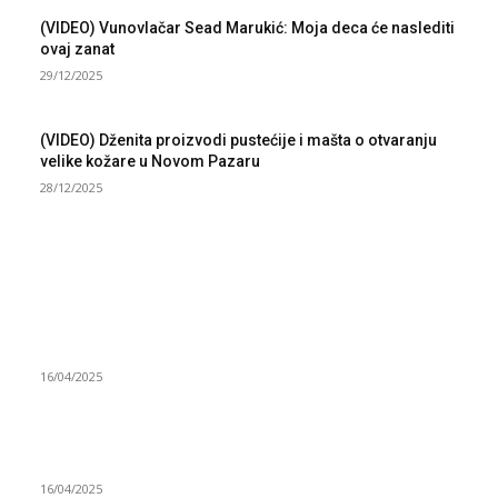
(VIDEO) Vunovlačar Sead Marukić: Moja deca će naslediti
ovaj zanat
29/12/2025
(VIDEO) Dženita proizvodi pustećije i mašta o otvaranju
velike kožare u Novom Pazaru
28/12/2025
NAJNOVIJE
Grad Novi Pazar podržao 23 medijska projekta
16/04/2025
Prijepoljac bežao policiji u Crnoj Gori pa uhapšen u
Podgorici
16/04/2025