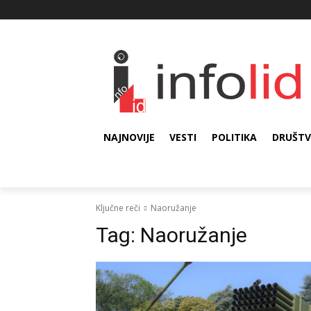
NAJNOVIJE
VESTI
POLITIKA
DRUŠT
Ključne reči
Naoružanje
Tag:
Naoružanje