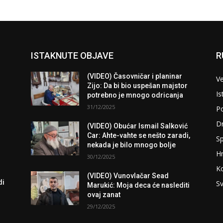
ISTAKNUTE OBJAVE
R
(VIDEO) Časovničar i planinar
Ve
Zijo: Da bi bio uspešan majstor
Is
potrebno je mnogo odricanja
31/12/2025
Po
D
(VIDEO) Obućar Ismail Salković
Car: Ahte-vahte se nešto zaradi,
Sp
nekada je bilo mnogo bolje
H
30/12/2025
K
(VIDEO) Vunovlačar Sead
di
Sv
Marukić: Moja deca će naslediti
ovaj zanat
29/12/2025