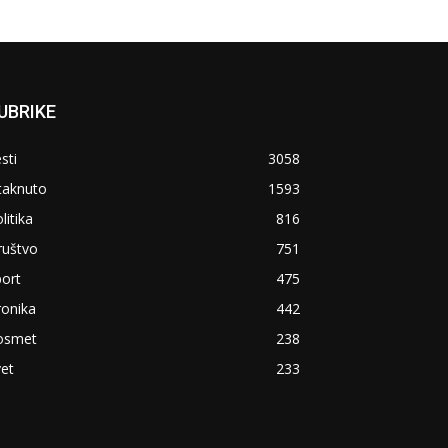
UBRIKE
sti
3058
taknuto
1593
litika
816
ruštvo
751
ort
475
ronika
442
osmet
238
et
233