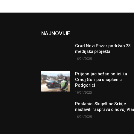
NAJNOVIJE
Grad Novi Pazar podržao 23
medijska projekta
16/04/2025
Prijepoljac bežao policiji u
Crnoj Gori pa uhapšen u
Podgorici
16/04/2025
Poslanici Skupštine Srbije
nastavili raspravu o novoj Vla
16/04/2025