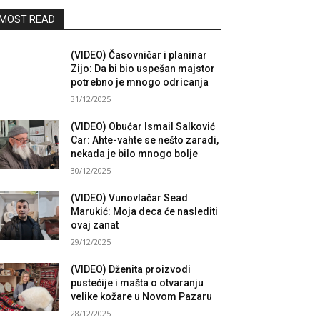
MOST READ
(VIDEO) Časovničar i planinar
Zijo: Da bi bio uspešan majstor
potrebno je mnogo odricanja
31/12/2025
(VIDEO) Obućar Ismail Salković
Car: Ahte-vahte se nešto zaradi,
nekada je bilo mnogo bolje
30/12/2025
(VIDEO) Vunovlačar Sead
Marukić: Moja deca će naslediti
ovaj zanat
29/12/2025
(VIDEO) Dženita proizvodi
pustećije i mašta o otvaranju
velike kožare u Novom Pazaru
28/12/2025