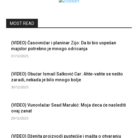
MOST READ
(VIDEO) Časovničar i planinar Zijo: Da bi bio uspešan
majstor potrebno je mnogo odricanja
31/12/2025
(VIDEO) Obućar Ismail Salković Car: Ahte-vahte se nešto
zaradi, nekada je bilo mnogo bolje
30/12/2025
(VIDEO) Vunovlačar Sead Marukić: Moja deca će naslediti
ovaj zanat
29/12/2025
(VIDEO) Dženita proizvodi pustećije i mašta o otvaranju