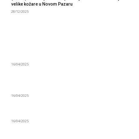
velike kožare u Novom Pazaru
28/12/2025
NAJNOVIJE
Grad Novi Pazar podržao 23 medijska projekta
16/04/2025
Prijepoljac bežao policiji u Crnoj Gori pa uhapšen u
Podgorici
16/04/2025
Poslanici Skupštine Srbije nastavili raspravu o novoj Vladi
16/04/2025
ISTAKNUTE OBJAVE