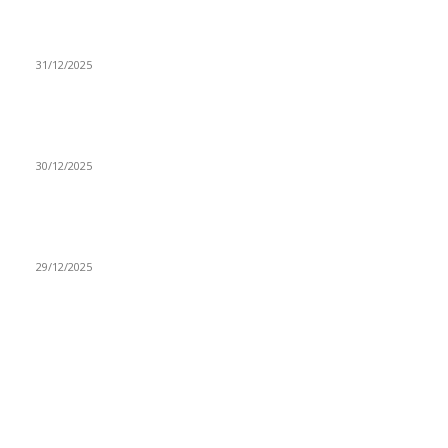
(VIDEO) Časovničar i planinar Zijo: Da bi bio uspešan
majstor potrebno je mnogo odricanja
31/12/2025
(VIDEO) Obućar Ismail Salković Car: Ahte-vahte se nešto
zaradi, nekada je bilo mnogo bolje
30/12/2025
(VIDEO) Vunovlačar Sead Marukić: Moja deca će naslediti
ovaj zanat
29/12/2025
RUBRIKE
Vesti
3058
Istaknuto
1593
Politika
816
Društvo
751