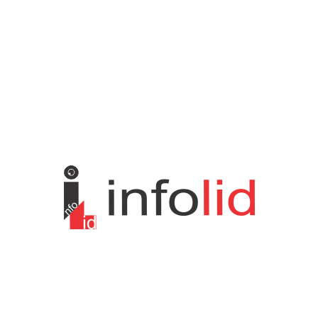
Sport
475
Hronika
442
Kosmet
238
Svet
233
KONTAKT