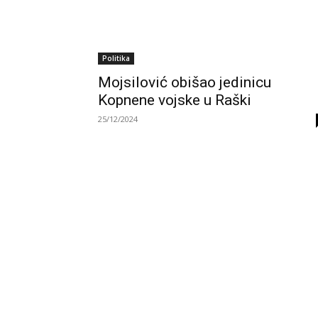
Politika
Mojsilović obišao jedinicu
Kopnene vojske u Raški
25/12/2024