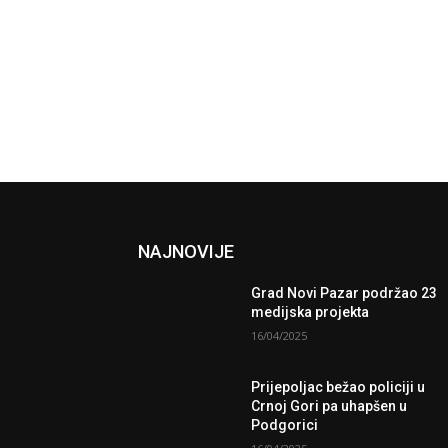
NAJNOVIJE
Grad Novi Pazar podržao 23
medijska projekta
16/04/2025
Prijepoljac bežao policiji u
Crnoj Gori pa uhapšen u
Podgorici