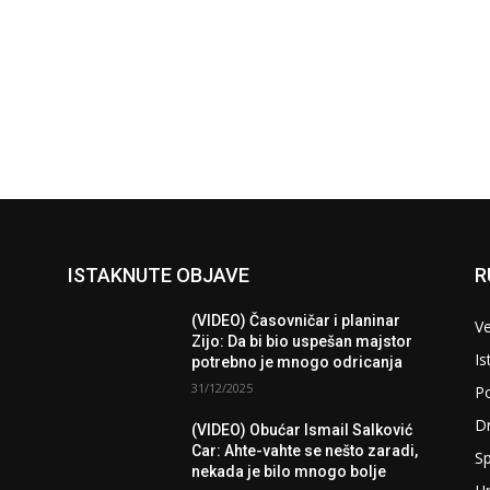
ISTAKNUTE OBJAVE
R
(VIDEO) Časovničar i planinar
Ve
Zijo: Da bi bio uspešan majstor
Is
potrebno je mnogo odricanja
31/12/2025
Po
D
(VIDEO) Obućar Ismail Salković
Car: Ahte-vahte se nešto zaradi,
Sp
nekada je bilo mnogo bolje