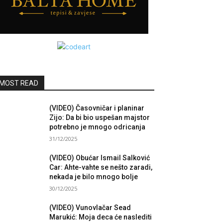
MOST READ
(VIDEO) Časovničar i planinar
Zijo: Da bi bio uspešan majstor
potrebno je mnogo odricanja
31/12/2025
(VIDEO) Obućar Ismail Salković
Car: Ahte-vahte se nešto zaradi,
nekada je bilo mnogo bolje
30/12/2025
(VIDEO) Vunovlačar Sead
Marukić: Moja deca će naslediti