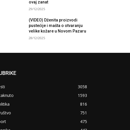
ovaj zanat
29/12/2025
(VIDEO) Dženita proizvodi
pustećije i mašta o otvaranju
velike kožare u Novom Pazaru
28/12/2025
UBRIKE
sti
3058
taknuto
1593
litika
816
ruštvo
751
ort
475