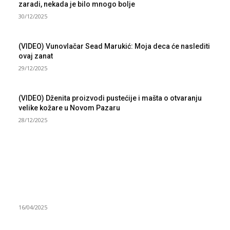
zaradi, nekada je bilo mnogo bolje
30/12/2025
(VIDEO) Vunovlačar Sead Marukić: Moja deca će naslediti
ovaj zanat
29/12/2025
(VIDEO) Dženita proizvodi pustećije i mašta o otvaranju
velike kožare u Novom Pazaru
28/12/2025
NAJNOVIJE
Grad Novi Pazar podržao 23 medijska projekta
16/04/2025