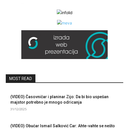
MOST READ
(VIDEO) Časovničar i planinar Zijo: Da bi bio uspešan
majstor potrebno je mnogo odricanja
31/12/2025
(VIDEO) Obućar Ismail Salković Car: Ahte-vahte se nešto