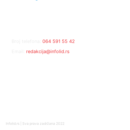
KONTAKT
Broj telefona:
064 591 55 42
Email:
redakcija@infolid.rs
DRUŠTVENE MREŽE
Infolid.rs | Sva prava zadržana 2022