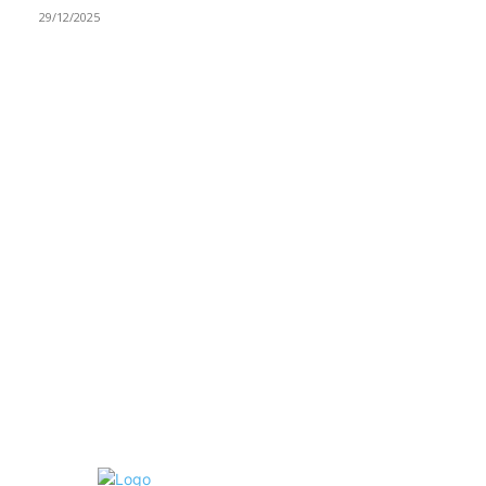
29/12/2025
RUBRIKE
Vesti
3058
Istaknuto
1593
Politika
816
Društvo
751
Sport
475
Hronika
442
Kosmet
238
Svet
233