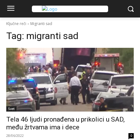
Ključne reči
Migranti sad
Tag:
migranti sad
Svet
Tela 46 ljudi pronađena u prikolici u SAD,
među žrtvama ima i dece
28/06/2022
0