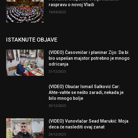
raspravu o novoj Vladi
16/04/2025
ISTAKNUTE OBJAVE
(VIDEO) Časovničar i planinar Zijo: Da bi
bio uspešan majstor potrebno je mnogo
odricanja
31/12/2025
(VIDEO) Obućar Ismail Salković Car:
Ahte-vahte se nešto zaradi, nekada je
bilo mnogo bolje
30/12/2025
(VIDEO) Vunovlačar Sead Marukić: Moja
deca će naslediti ovaj zanat
29/12/2025