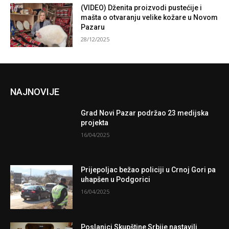
(VIDEO) Dženita proizvodi pustećije i
mašta o otvaranju velike kožare u Novom
Pazaru
28/12/2025
NAJNOVIJE
Grad Novi Pazar podržao 23 medijska
projekta
16/04/2025
Prijepoljac bežao policiji u Crnoj Gori pa
uhapšen u Podgorici
16/04/2025
Poslanici Skupštine Srbije nastavili