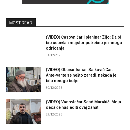
MOST READ
(VIDEO) Časovničar i planinar Zijo: Da bi
bio uspešan majstor potrebno je mnogo
odricanja
31/12/2025
(VIDEO) Obućar Ismail Salković Car:
Ahte-vahte se nešto zaradi, nekada je
bilo mnogo bolje
30/12/2025
(VIDEO) Vunovlačar Sead Marukić: Moja
deca će naslediti ovaj zanat
29/12/2025