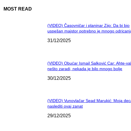
MOST READ
(VIDEO) Časovničar i planinar Zijo: Da bi bio
uspešan majstor potrebno je mnogo odricanj
31/12/2025
(VIDEO) Obućar Ismail Salković Car: Ahte-va
nešto zaradi, nekada je bilo mnogo bolje
30/12/2025
(VIDEO) Vunovlačar Sead Marukić: Moja dec
naslediti ovaj zanat
29/12/2025