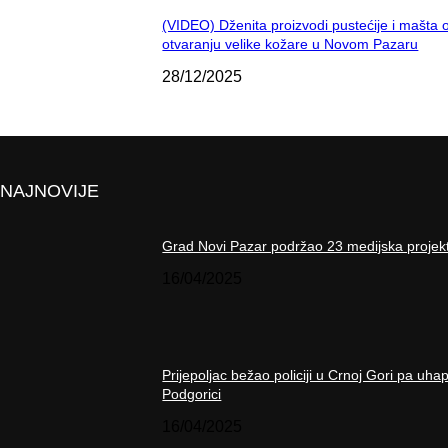
(VIDEO) Dženita proizvodi pustećije i mašta 
otvaranju velike kožare u Novom Pazaru
28/12/2025
NAJNOVIJE
Grad Novi Pazar podržao 23 medijska projek
16/04/2025
Prijepoljac bežao policiji u Crnoj Gori pa uha
Podgorici
16/04/2025