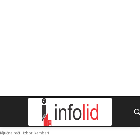
Ključne reči
Izbori kamberi