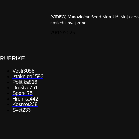
(VIDEO) Vunovlačar Sead Marukić: Moja dec
naslediti ovaj zanat
29/12/2025
RUBRIKE
Vesti
3058
Istaknuto
1593
Politika
816
Društvo
751
Sport
475
Hronika
442
Kosmet
238
Svet
233