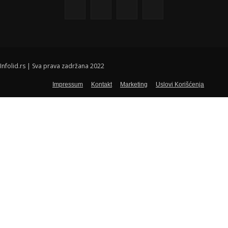
Infolid.rs | Sva prava zadržana 2022
Impressum
Kontakt
Marketing
Uslovi Korišćenja