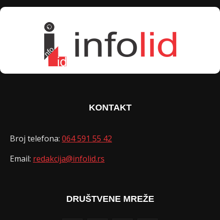
KONTAKT
Broj telefona:
064 591 55 42
Email:
redakcija@infolid.rs
DRUŠTVENE MREŽE