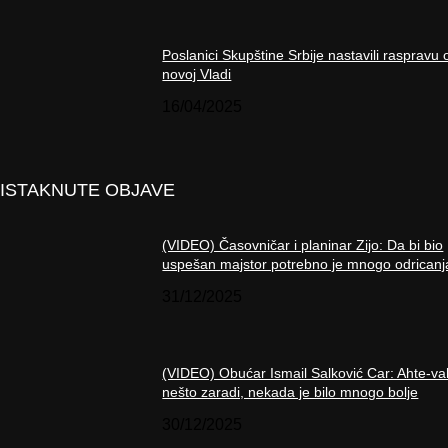
Poslanici Skupštine Srbije nastavili raspravu 
novoj Vladi
16/04/2025
ISTAKNUTE OBJAVE
(VIDEO) Časovničar i planinar Zijo: Da bi bio
uspešan majstor potrebno je mnogo odricanj
31/12/2025
(VIDEO) Obućar Ismail Salković Car: Ahte-va
nešto zaradi, nekada je bilo mnogo bolje
30/12/2025