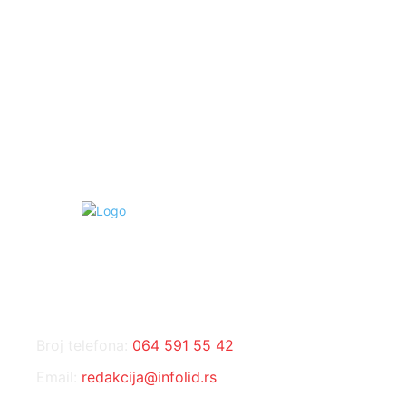
Hronika
442
Kosmet
238
Svet
233
KONTAKT
Broj telefona:
064 591 55 42
Email:
redakcija@infolid.rs