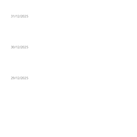
(VIDEO) Časovničar i planinar Zijo: Da bi bio uspešan
majstor potrebno je mnogo odricanja
31/12/2025
(VIDEO) Obućar Ismail Salković Car: Ahte-vahte se nešto
zaradi, nekada je bilo mnogo bolje
30/12/2025
(VIDEO) Vunovlačar Sead Marukić: Moja deca će naslediti
ovaj zanat
29/12/2025
RUBRIKE
Vesti
3058
Istaknuto
1593
Politika
816
Društvo
751
Sport
475