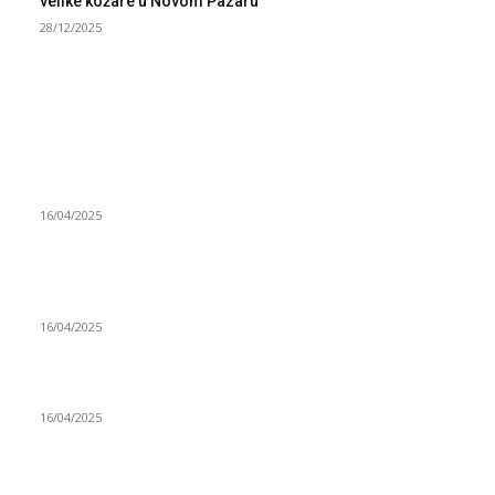
velike kožare u Novom Pazaru
28/12/2025
NAJNOVIJE
Grad Novi Pazar podržao 23 medijska projekta
16/04/2025
Prijepoljac bežao policiji u Crnoj Gori pa uhapšen u
Podgorici
16/04/2025
Poslanici Skupštine Srbije nastavili raspravu o novoj Vladi
16/04/2025
ISTAKNUTE OBJAVE