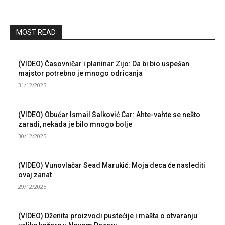
MOST READ
(VIDEO) Časovničar i planinar Zijo: Da bi bio uspešan
majstor potrebno je mnogo odricanja
31/12/2025
(VIDEO) Obućar Ismail Salković Car: Ahte-vahte se nešto
zaradi, nekada je bilo mnogo bolje
30/12/2025
(VIDEO) Vunovlačar Sead Marukić: Moja deca će naslediti
ovaj zanat
29/12/2025
(VIDEO) Dženita proizvodi pustećije i mašta o otvaranju