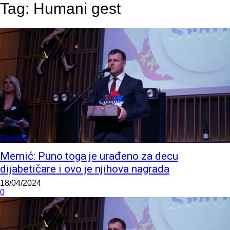
Tag:
Humani gest
Društvo
Memić: Puno toga je urađeno za decu
dijabetičare i ovo je njihova nagrada
18/04/2024
0