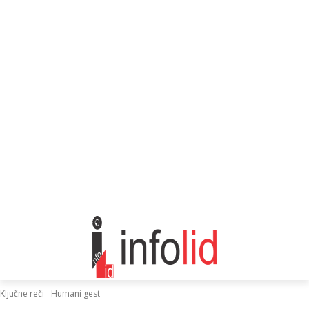
Ključne reči
Humani gest