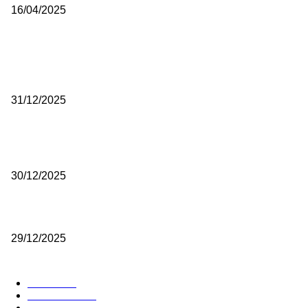
16/04/2025
ISTAKNUTE OBJAVE
(VIDEO) Časovničar i planinar Zijo: Da bi bio uspešan majstor potre
mnogo odricanja
31/12/2025
(VIDEO) Obućar Ismail Salković Car: Ahte-vahte se nešto zaradi, n
je bilo mnogo bolje
30/12/2025
(VIDEO) Vunovlačar Sead Marukić: Moja deca će naslediti ovaj zana
29/12/2025
RUBRIKE
Vesti
3058
Istaknuto
1593
Politika
816