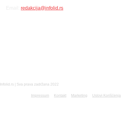
Email:
redakcija@infolid.rs
DRUŠTVENE MREŽE
Infolid.rs | Sva prava zadržana 2022
Impressum
Kontakt
Marketing
Uslovi Korišćenja