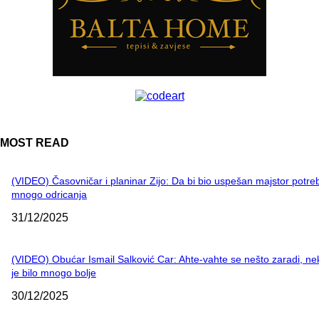
MOST READ
(VIDEO) Časovničar i planinar Zijo: Da bi bio uspešan majstor potre
mnogo odricanja
31/12/2025
(VIDEO) Obućar Ismail Salković Car: Ahte-vahte se nešto zaradi, n
je bilo mnogo bolje
30/12/2025