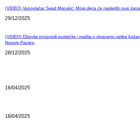
(VIDEO) Vunovlačar Sead Marukić: Moja deca će naslediti ovaj zana
29/12/2025
(VIDEO) Dženita proizvodi pustećije i mašta o otvaranju velike kožar
Novom Pazaru
28/12/2025
NAJNOVIJE
Grad Novi Pazar podržao 23 medijska projekta
16/04/2025
Prijepoljac bežao policiji u Crnoj Gori pa uhapšen u Podgorici
16/04/2025
Poslanici Skupštine Srbije nastavili raspravu o novoj Vladi