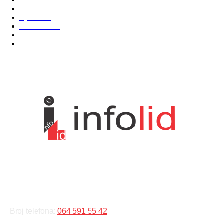
Društvo
751
Sport
475
Hronika
442
Kosmet
238
Svet
233
KONTAKT
Broj telefona:
064 591 55 42