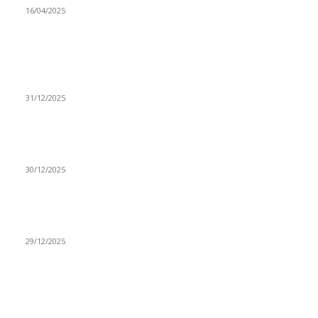
16/04/2025
ISTAKNUTE OBJAVE
(VIDEO) Časovničar i planinar Zijo: Da bi bio uspešan
majstor potrebno je mnogo odricanja
31/12/2025
(VIDEO) Obućar Ismail Salković Car: Ahte-vahte se nešto
zaradi, nekada je bilo mnogo bolje
30/12/2025
(VIDEO) Vunovlačar Sead Marukić: Moja deca će naslediti
ovaj zanat
29/12/2025
RUBRIKE
Vesti
3058
Istaknuto
1593