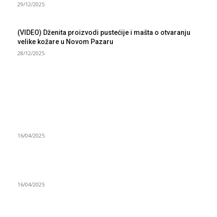
29/12/2025
(VIDEO) Dženita proizvodi pustećije i mašta o otvaranju
velike kožare u Novom Pazaru
28/12/2025
NAJNOVIJE
Grad Novi Pazar podržao 23 medijska projekta
16/04/2025
Prijepoljac bežao policiji u Crnoj Gori pa uhapšen u
Podgorici
16/04/2025
Poslanici Skupštine Srbije nastavili raspravu o novoj Vladi