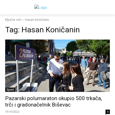
Ključne reči
Hasan Koničanin
Tag:
Hasan Koničanin
Sport
Pazarski polumaraton okupio 500 trkača,
trči i gradonačelnik Biševac
19/10/2022
0