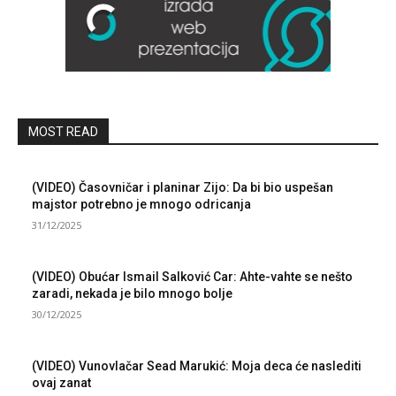
MOST READ
(VIDEO) Časovničar i planinar Zijo: Da bi bio uspešan
majstor potrebno je mnogo odricanja
31/12/2025
(VIDEO) Obućar Ismail Salković Car: Ahte-vahte se nešto
zaradi, nekada je bilo mnogo bolje
30/12/2025
(VIDEO) Vunovlačar Sead Marukić: Moja deca će naslediti
ovaj zanat