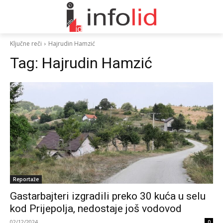
Ključne reči
Hajrudin Hamzić
Tag:
Hajrudin Hamzić
Reportaže
Gastarbajteri izgradili preko 30 kuća u selu
kod Prijepolja, nedostaje još vodovod
02/12/2024
0