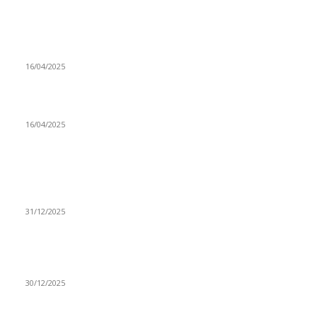
Prijepoljac bežao policiji u Crnoj Gori pa uhapšen u
Podgorici
16/04/2025
Poslanici Skupštine Srbije nastavili raspravu o novoj Vladi
16/04/2025
ISTAKNUTE OBJAVE
(VIDEO) Časovničar i planinar Zijo: Da bi bio uspešan
majstor potrebno je mnogo odricanja
31/12/2025
(VIDEO) Obućar Ismail Salković Car: Ahte-vahte se nešto
zaradi, nekada je bilo mnogo bolje
30/12/2025