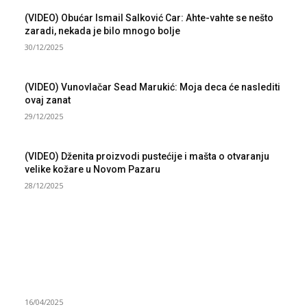
(VIDEO) Obućar Ismail Salković Car: Ahte-vahte se nešto
zaradi, nekada je bilo mnogo bolje
30/12/2025
(VIDEO) Vunovlačar Sead Marukić: Moja deca će naslediti
ovaj zanat
29/12/2025
(VIDEO) Dženita proizvodi pustećije i mašta o otvaranju
velike kožare u Novom Pazaru
28/12/2025
NAJNOVIJE
Grad Novi Pazar podržao 23 medijska projekta
16/04/2025