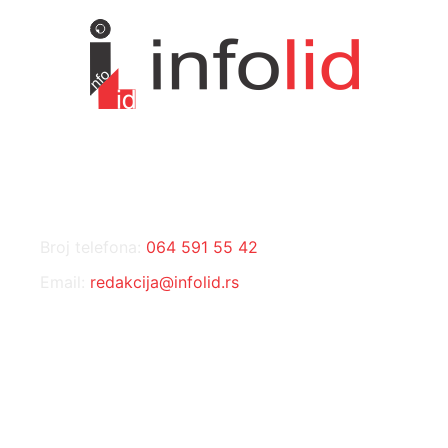
KONTAKT
Broj telefona:
064 591 55 42
Email:
redakcija@infolid.rs
DRUŠTVENE MREŽE