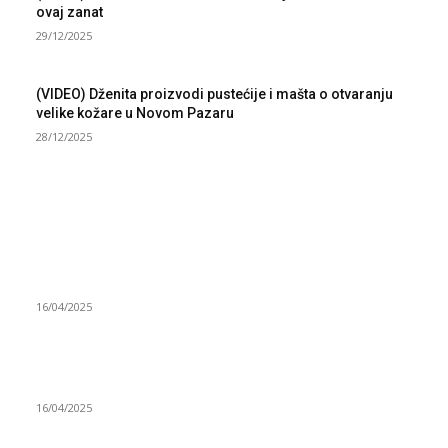
ovaj zanat
29/12/2025
(VIDEO) Dženita proizvodi pustećije i mašta o otvaranju
velike kožare u Novom Pazaru
28/12/2025
NAJNOVIJE
Grad Novi Pazar podržao 23 medijska projekta
16/04/2025
Prijepoljac bežao policiji u Crnoj Gori pa uhapšen u
Podgorici
16/04/2025