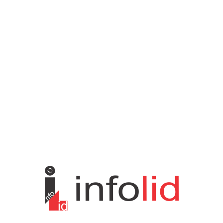
Istaknuto
1593
Politika
816
Društvo
751
Sport
475
Hronika
442
Kosmet
238
Svet
233