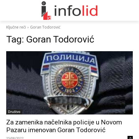
Ključne reči
Goran Todorović
Tag:
Goran Todorović
Društvo
Za zamenika načelnika policije u Novom
Pazaru imenovan Goran Todorović
25/08/2022
0