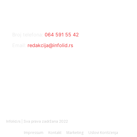
KONTAKT
Broj telefona:
064 591 55 42
Email:
redakcija@infolid.rs
DRUŠTVENE MREŽE
Infolid.rs | Sva prava zadržana 2022
Impressum
Kontakt
Marketing
Uslovi Korišćenja