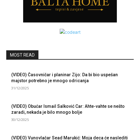
MOST READ
(VIDEO) Časovničar i planinar Zijo: Da bi bio uspešan
majstor potrebno je mnogo odricanja
31/12/2025
(VIDEO) Obućar Ismail Salković Car: Ahte-vahte se nešto
zaradi, nekada je bilo mnogo bolje
30/12/2025
(VIDEO) Vunovlačar Sead Marukić: Moja deca će naslediti