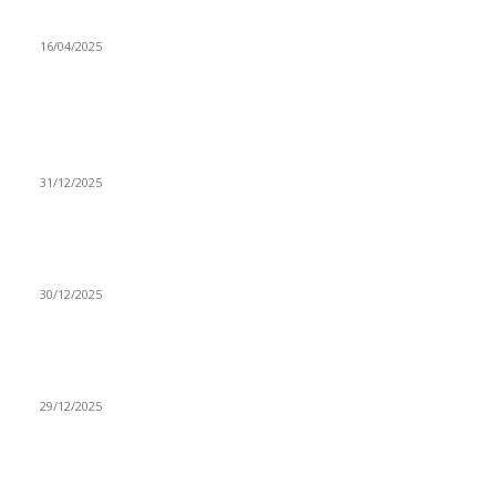
Poslanici Skupštine Srbije nastavili raspravu o novoj Vladi
16/04/2025
ISTAKNUTE OBJAVE
(VIDEO) Časovničar i planinar Zijo: Da bi bio uspešan
majstor potrebno je mnogo odricanja
31/12/2025
(VIDEO) Obućar Ismail Salković Car: Ahte-vahte se nešto
zaradi, nekada je bilo mnogo bolje
30/12/2025
(VIDEO) Vunovlačar Sead Marukić: Moja deca će naslediti
ovaj zanat
29/12/2025
RUBRIKE
Vesti
3058