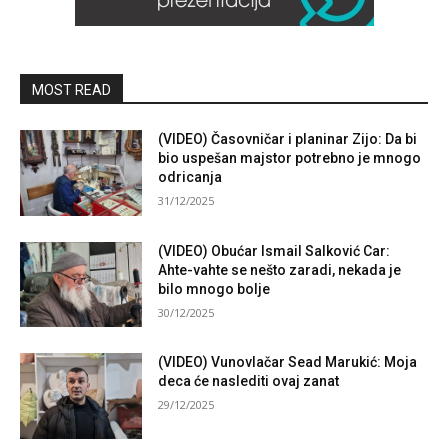
MOST READ
(VIDEO) Časovničar i planinar Zijo: Da bi
bio uspešan majstor potrebno je mnogo
odricanja
31/12/2025
(VIDEO) Obućar Ismail Salković Car:
Ahte-vahte se nešto zaradi, nekada je
bilo mnogo bolje
30/12/2025
(VIDEO) Vunovlačar Sead Marukić: Moja
deca će naslediti ovaj zanat
29/12/2025