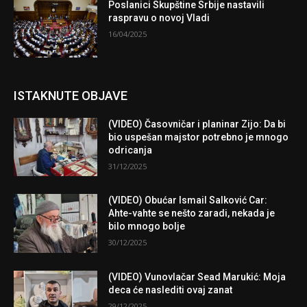
Poslanici Skupštine Srbije nastavili
raspravu o novoj Vladi
16/04/2025
ISTAKNUTE OBJAVE
(VIDEO) Časovničar i planinar Zijo: Da bi
bio uspešan majstor potrebno je mnogo
odricanja
31/12/2025
(VIDEO) Obućar Ismail Salković Car:
Ahte-vahte se nešto zaradi, nekada je
bilo mnogo bolje
30/12/2025
(VIDEO) Vunovlačar Sead Marukić: Moja
deca će naslediti ovaj zanat
29/12/2025