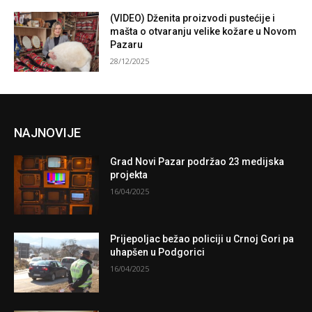
(VIDEO) Dženita proizvodi pustećije i
mašta o otvaranju velike kožare u Novom
Pazaru
28/12/2025
NAJNOVIJE
Grad Novi Pazar podržao 23 medijska
projekta
16/04/2025
Prijepoljac bežao policiji u Crnoj Gori pa
uhapšen u Podgorici
16/04/2025