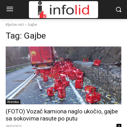
Ključne reči
Gajbe
Tag:
Gajbe
Hronika
(FOTO) Vozač kamiona naglo ukočio, gajbe
sa sokovima rasute po putu
18/03/2023
0